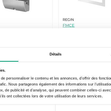
REGIN
FMCE
rotection de borniers
Kit de montage en faça
 régulateurs Ardo et
d’armoire pour un EXO
Ardo/Corrigo/Exigo Ardo
Détails
ies.
e personnaliser le contenu et les annonces, d'offrir des fonctio
rafic. Nous partageons également des informations sur l'utilisati
, de publicité et d'analyse, qui peuvent combiner celles-ci avec
ils ont collectées lors de votre utilisation de leurs services.