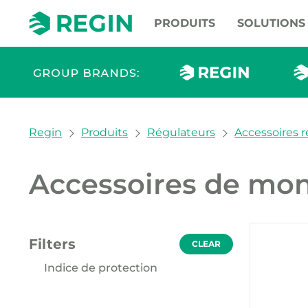
PRODUITS
SOLUTIONS
You are here:
Regin
Produits
Régulateurs
Accessoires 
Accessoires de mo
Nos pr
Filters
CLEAR
Indice de protection
IP30 (1)