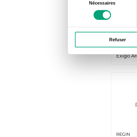
Nécessaires
du
consentement
REGIN
PLTCE
Refuser
Jeu de b
pour EX
Exigo Ar
REGIN