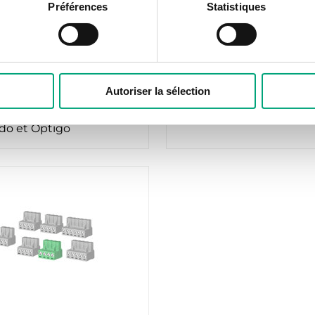
Préférences
Statistiques
REGIN
MXGDIN
Autoriser la sélection
orniers de connexion
Kit de montage sur rail 
Ocompact Ardo, Corrigo,
M4G950
do et Optigo