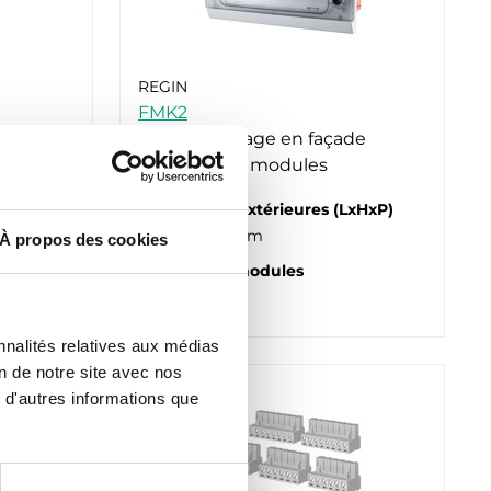
REGIN
FMK2
de
Kit de montage en façade
compact
d’armoire, 12 modules
Dimensions extérieures (LxHxP)
308x169x70 mm
À propos des cookies
Nombre de modules
12
nnalités relatives aux médias
on de notre site avec nos
 d'autres informations que