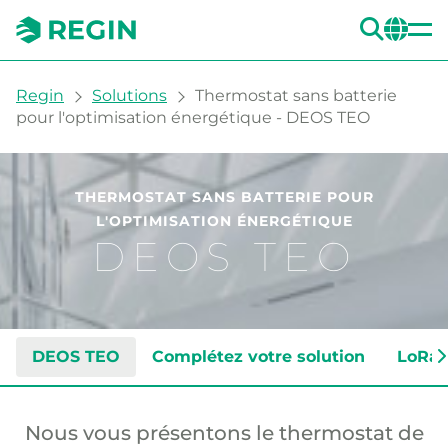
REC
CH
You are here:
Regin
Solutions
Thermostat sans batterie
pour l'optimisation énergétique - DEOS TEO
THERMOSTAT SANS BATTERIE POUR
L'OPTIMISATION ÉNERGÉTIQUE
DEOS TEO
DEOS TEO
Complétez votre solution
LoRa
Thermostat sans batterie p
Nous vous présentons le thermostat de