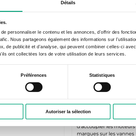
Détails
REGIN
OVC-Z20
ies.
 olive
Raccord pour tubes
e personnaliser le contenu et les annonces, d'offrir des fonctio
rafic. Nous partageons également des informations sur l'utilisati
, de publicité et d'analyse, qui peuvent combiner celles-ci avec
ils ont collectées lors de votre utilisation de leurs services.
Préférences
Statistiques
REGIN
Autoriser la sélection
OVA-T1
 pour vanne DN32
Ces adaptateurs perme
d’accoupler les moteurs
marques sur les vannes 