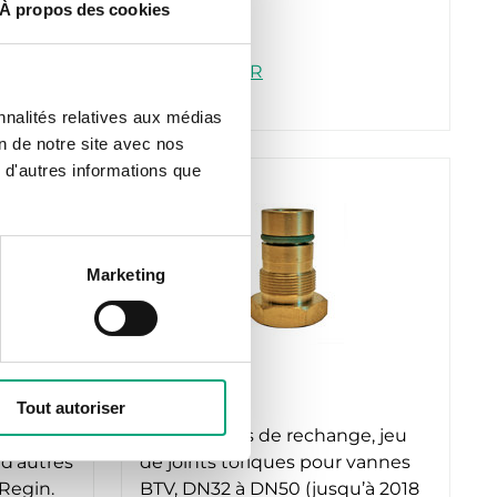
À propos des cookies
REGIN
STEMHEATER
nnalités relatives aux médias
on de notre site avec nos
 d'autres informations que
Marketing
REGIN
Tout autoriser
S6321457301
ttent
Kit de pièces de rechange, jeu
 d’autres
de joints toriques pour vannes
Regin.
BTV, DN32 à DN50 (jusqu’à 2018