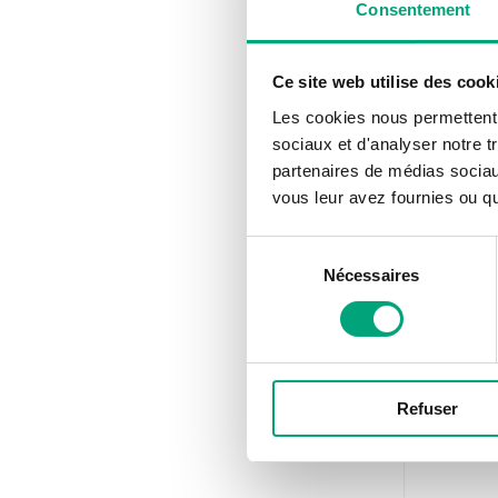
Consentement
REGIN
1886274
Ce site web utilise des cook
Écrou et
Les cookies nous permettent d
sociaux et d'analyser notre t
partenaires de médias sociaux
vous leur avez fournies ou qu'
Sélection
Nécessaires
du
consentement
REGIN
Refuser
ZH4532
Raccord