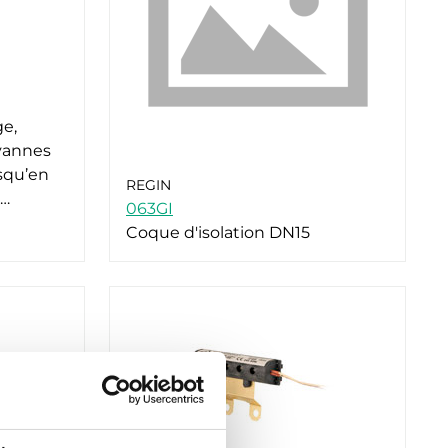
ge,
 vannes
squ’en
REGIN
s…
063GI
Coque d'isolation DN15