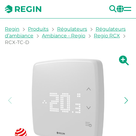
REC
CH
You are here:
Regin
Produits
Régulateurs
Régulateurs
d’ambiance
Ambiance - Regio
Regio RCX
RCX-TC-D
Agrandi
Ag