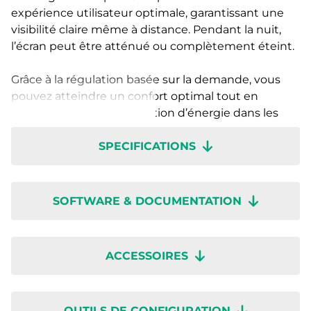
expérience utilisateur optimale, garantissant une
visibilité claire même à distance. Pendant la nuit,
l’écran peut être atténué ou complètement éteint.
Grâce à la régulation basée sur la demande, vous
pouvez atteindre un confort optimal tout en
minimisant la consommation d’énergie dans les
bâtiments durables du futur.
SPECIFICATIONS
Le régulateur d’ambiance RCX dispose d’une
application très flexible pour l’installateur qui peut
configurer la plupart des solutions d’ambiance
possibles, sans connaissances en programmation.
SOFTWARE & DOCUMENTATION
Il est également facile à installer grâce à son
embase avec borniers. Les borniers sont amovibles
pour simplifier les mesures à des fins de
ACCESSOIRES
maintenance.
Des régulateurs situés dans des zones différentes
peuvent être connectés à un bus de terrain, ce qui
OUTILS DE CONFIGURATION