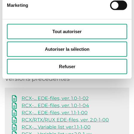
Autres documents
Marketing
RCX-... Menu structure, ver. 2.1-1-01 (EN,
DE, FR, SV, DA, NL)
Tout autoriser
RCX-... PICS (EN)
RCX-... Variable list ver.2.1-1-xx
RCX/RTX/RUX EDE-files, ver. 2.1-1-01
Autoriser la sélection
Version history - RCX/RUX/RTX
Refuser
Versions précédentes
RCX-... EDE-files, ver. 1.0-1-02
RCX-... EDE-files, ver. 1.0-1-04
RCX-... EDE-files, ver. 1.1-1-00
RCX/RTX/RUX EDE-files, ver. 2.0-1-00
RCX-... Variable list ver.1.1-1-00