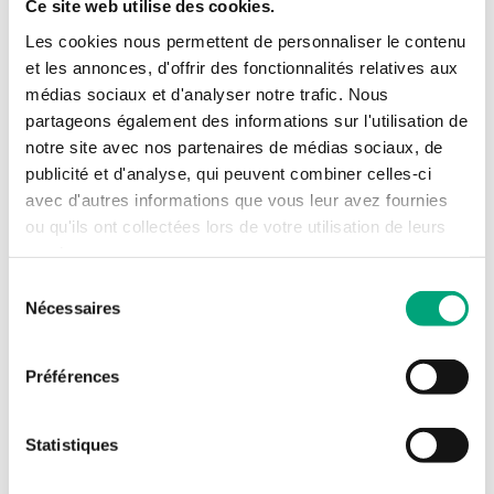
Ce site web utilise des cookies.
RCX-... (EN, DE, FR, SV, IT)
Les cookies nous permettent de personnaliser le contenu
et les annonces, d'offrir des fonctionnalités relatives aux
médias sociaux et d'analyser notre trafic. Nous
Manuels
partageons également des informations sur l'utilisation de
notre site avec nos partenaires de médias sociaux, de
publicité et d'analyse, qui peuvent combiner celles-ci
RCX-... (EN)
avec d'autres informations que vous leur avez fournies
RCX-... (FR)
ou qu'ils ont collectées lors de votre utilisation de leurs
services.
Déclarations de produits
Sélection
Nécessaires
du
consentement
RCX-..., Env. decl. (EN)
Préférences
RCX-…, CE decl. (EN)
RCX-…, UKCA decl. (EN)
Statistiques