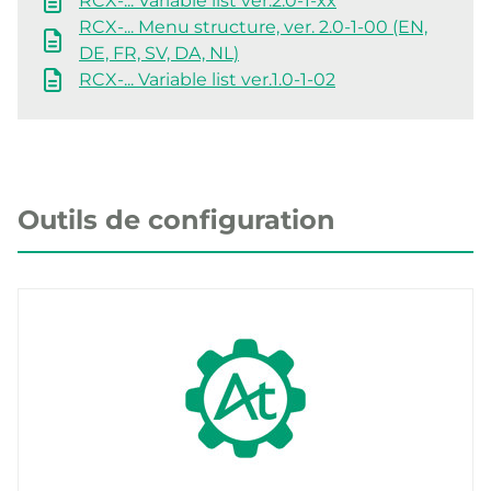
RCX-... Variable list ver.2.0-1-xx
RCX-... Menu structure, ver. 2.0-1-00 (EN,
DE, FR, SV, DA, NL)
RCX-... Variable list ver.1.0-1-02
Outils de configuration