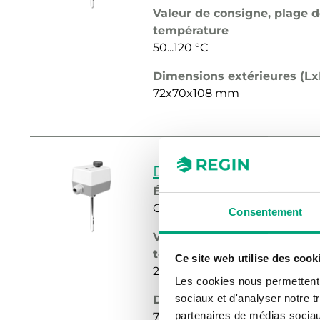
Valeur de consigne, plage 
température
50...120 °C
Dimensions extérieures (L
72x70x108 mm
DBTV-16
Élément sensible
Capillaire en cuivre rempli de
Consentement
Valeur de consigne, plage 
température
Ce site web utilise des cook
20...90 °C
Les cookies nous permettent d
sociaux et d'analyser notre t
Dimensions extérieures (L
partenaires de médias sociaux
72x70x108 mm