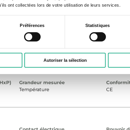
ils ont collectées lors de votre utilisation de leurs services.
Préférences
Statistiques
Contact électrique
Pouvoir 
 liquide
Micro-interrupteur SPDT
15 (8) A, 
de
Fonction de réinitialisation
Décalage
Autoriser la sélection
Automatique
Externe
xHxP)
Grandeur mesurée
Conformi
Température
CE
Contact électrique
Pouvoir 