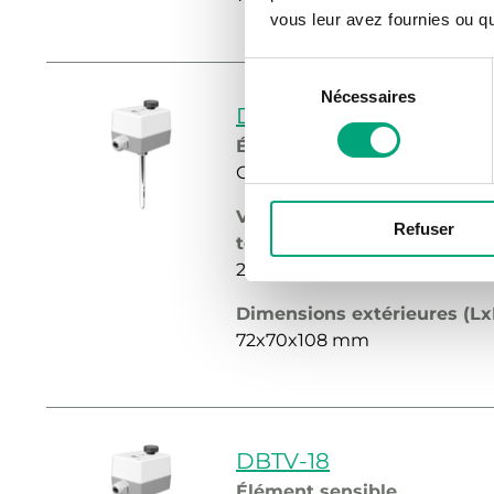
vous leur avez fournies ou qu'
Sélection
Nécessaires
du
DBTV-17
consentement
Élément sensible
Capillaire en cuivre rempli de
Valeur de consigne, plage 
Refuser
température
20...90 °C
Dimensions extérieures (L
72x70x108 mm
DBTV-18
Élément sensible