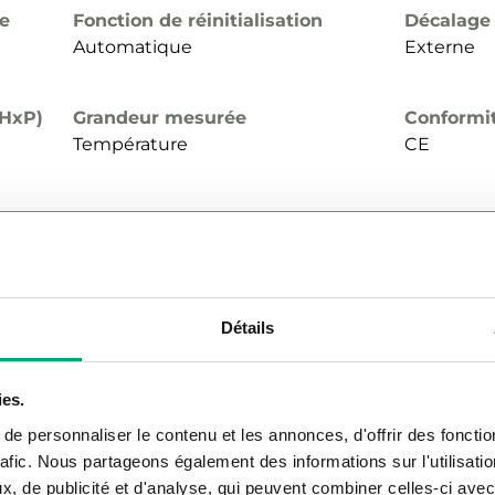
de
Fonction de réinitialisation
Décalage
Automatique
Externe
xHxP)
Grandeur mesurée
Conformi
Température
CE
Contact électrique
Pouvoir 
 liquide
Micro-interrupteur SPDT
15 (8) A, 
Détails
de
Fonction de réinitialisation
Décalage
Automatique
Externe
ies.
e personnaliser le contenu et les annonces, d'offrir des fonctio
rafic. Nous partageons également des informations sur l'utilisati
xHxP)
Grandeur mesurée
Conformi
, de publicité et d'analyse, qui peuvent combiner celles-ci avec
Température
CE