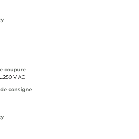
ty
de coupure
24…250 V AC
 de consigne
ty