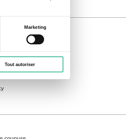
Marketing
de coupure
24…250 V AC
 de consigne
Tout autoriser
ty
de coupure