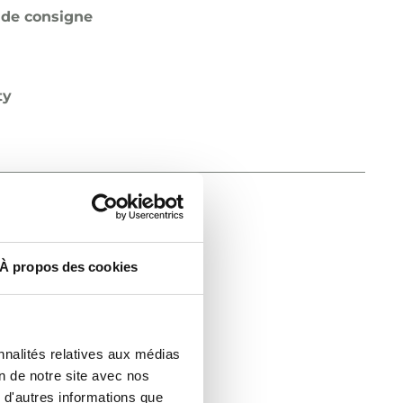
 de consigne
ty
de coupure
24…250 V AC
À propos des cookies
 de consigne
nnalités relatives aux médias
on de notre site avec nos
ty
 d'autres informations que