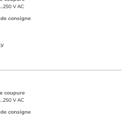
24…250 V AC
 de consigne
ty
de coupure
24…250 V AC
 de consigne