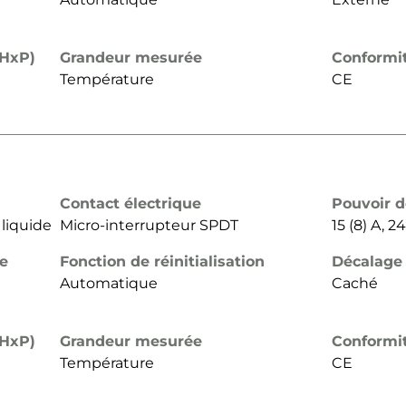
xHxP)
Grandeur mesurée
Conformi
Température
CE
Contact électrique
Pouvoir 
 liquide
Micro-interrupteur SPDT
15 (8) A, 
de
Fonction de réinitialisation
Décalage
Automatique
Caché
xHxP)
Grandeur mesurée
Conformi
Température
CE