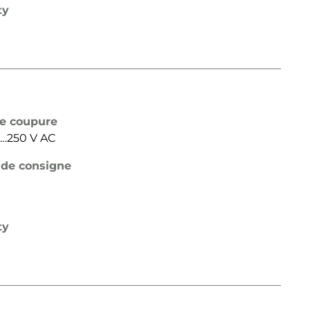
ty
de coupure
24…250 V AC
 de consigne
ty