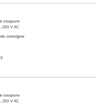
de coupure
24…250 V AC
 de consigne
ty
de coupure
24…250 V AC