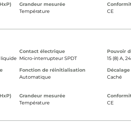
xHxP)
Grandeur mesurée
Conformi
Température
CE
Contact électrique
Pouvoir 
 liquide
Micro-interrupteur SPDT
15 (8) A, 
de
Fonction de réinitialisation
Décalage
Automatique
Caché
xHxP)
Grandeur mesurée
Conformi
Température
CE