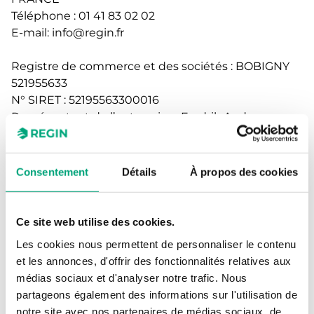
Téléphone : 01 41 83 02 02
E-mail: info@regin.fr
Registre de commerce et des sociétés : BOBIGNY
521955633
N° SIRET : 52195563300016
Représentant de l’entreprise : Fredrik Andersson
Numéro de TVA : FR82521955633
1. Service client
Consentement
Détails
À propos des cookies
À quelles fins utilisons-nous vos données
personnelles ?
Ce site web utilise des cookies.
Nous utiliserons vos données personnelles pour
Les cookies nous permettent de personnaliser le contenu
gérer vos requêtes, vos réclamations et questions
et les annonces, d'offrir des fonctionnalités relatives aux
liées à la garantie des produits et vous offrir une
médias sociaux et d'analyser notre trafic. Nous
assistance technique par e-mail, chat, téléphone ou
partageons également des informations sur l'utilisation de
via les réseaux sociaux. Nous pouvons également
notre site avec nos partenaires de médias sociaux, de