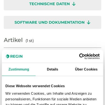
TECHNISCHE DATEN
SOFTWARE UND DOKUMENTATION
Artikel
(1 st)
Zustimmung
Details
Über Cookies
Diese Webseite verwendet Cookies
IO-16DI
Wir verwenden Cookies, um Inhalte und Anzeigen zu
Eingangsmodul, 16 digitale Kontakteingänge,
personalisieren, Funktionen für soziale Medien anbieten
davon 8 x Impulszähler
zu können und die Zugriffe auf unsere Website zu