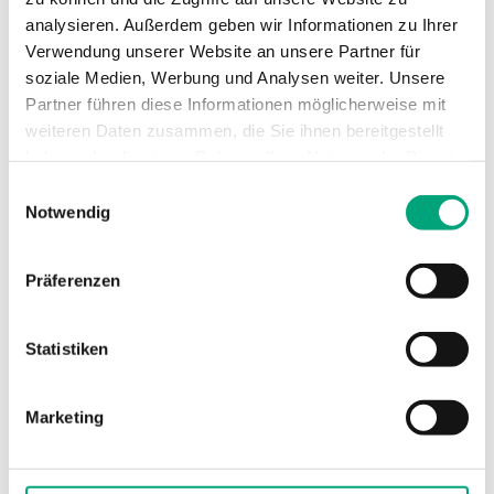
analysieren. Außerdem geben wir Informationen zu Ihrer
Anzahl Teilungseinheiten
8.5
Verwendung unserer Website an unsere Partner für
soziale Medien, Werbung und Analysen weiter. Unsere
Unterstützte Protokolle
EXOline
Partner führen diese Informationen möglicherweise mit
weiteren Daten zusammen, die Sie ihnen bereitgestellt
RS485-Ports
1
haben oder die sie im Rahmen Ihrer Nutzung der Dienste
DI
16
gesammelt haben.
Einwilligungsauswahl
Notwendig
Anzahl I/O
16
Präferenzen
Statistiken
Technische Daten
Marketing
Technische Daten für IO-Modul mit 16