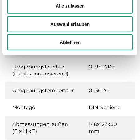
Digitaleingängen
Alle zulassen
Versorgungsspannung
24VAC (20...28 V
Auswahl erlauben
AC 50Hz / ), 3.5
VA
Ablehnen
Schutzart
IP20
Umgebungsfeuchte
0…95 % RH
(nicht kondensierend)
Umgebungstemperatur
0…50 °C
Montage
DIN-Schiene
Abmessungen, außen
148x123x60
(B x H x T)
mm