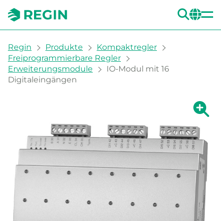
SUC
CH
You are here:
Regin
Produkte
Kompaktregler
Freiprogrammierbare Regler
Erweiterungsmodule
IO-Modul mit 16
Digitaleingängen
Zeige g
Ze
Dru