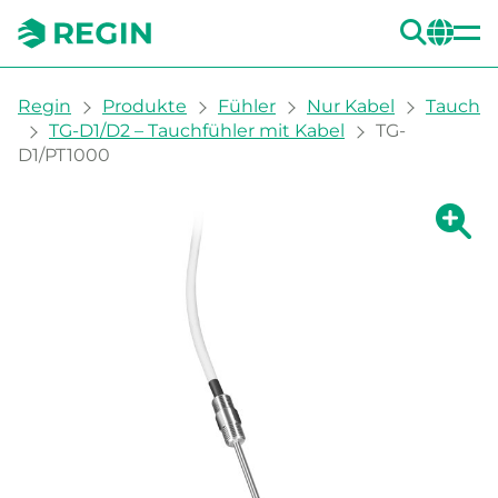
SUC
CH
You are here:
Regin
Produkte
Fühler
Nur Kabel
Tauch
TG-D1/D2 – Tauchfühler mit Kabel
TG-
D1/PT1000
Zeige g
Ze