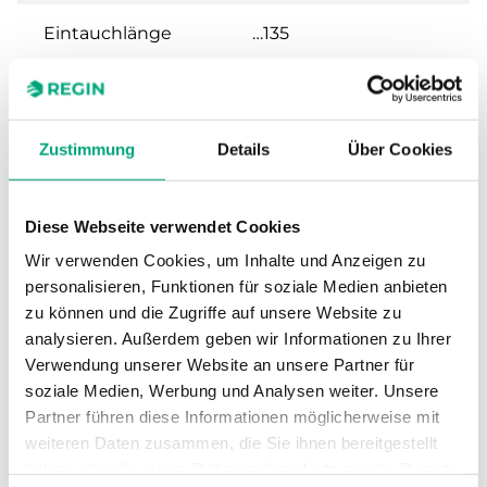
Eintauchlänge
…135
Kabellänge
1.5 m
Zustimmung
Details
Über Cookies
Durchmesser,
4 mm
Schutzhülse
Diese Webseite verwendet Cookies
Messbereich,
-30…70 °C
Temperatur
Wir verwenden Cookies, um Inhalte und Anzeigen zu
personalisieren, Funktionen für soziale Medien anbieten
zu können und die Zugriffe auf unsere Website zu
Sensorelement
PT1000
analysieren. Außerdem geben wir Informationen zu Ihrer
Verwendung unserer Website an unsere Partner für
Sensorelement,
DIN-Klasse B: ± (0,3 +
soziale Medien, Werbung und Analysen weiter. Unsere
Klasse
0,005 |T|°C)
Partner führen diese Informationen möglicherweise mit
weiteren Daten zusammen, die Sie ihnen bereitgestellt
Nennwiderstand
1000 Ω (0 °C)
haben oder die sie im Rahmen Ihrer Nutzung der Dienste