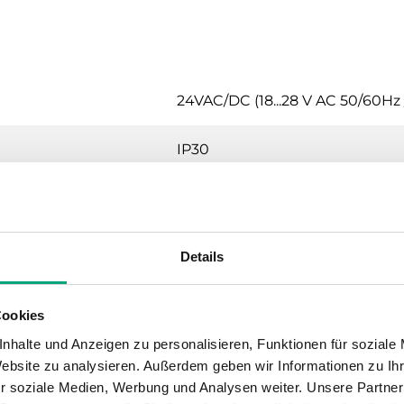
24VAC/DC (18...28 V AC 50/60Hz / 
IP30
0…90 % RH
0…50 °C
Details
-20…70 °C
Cookies
Wand (separate Anschlussplatt
nhalte und Anzeigen zu personalisieren, Funktionen für soziale
Website zu analysieren. Außerdem geben wir Informationen zu I
r soziale Medien, Werbung und Analysen weiter. Unsere Partner
0.115 kg