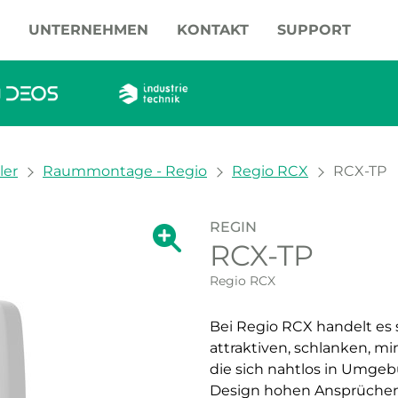
UNTERNEHMEN
KONTAKT
SUPPORT
ler
Raummontage - Regio
Regio RCX
RCX-TP
REGIN
Zeige große Version des Bildes.
RCX-TP
Zeige große Vers
Regio RCX
Bei Regio RCX handelt es 
attraktiven, schlanken, m
die sich nahtlos in Umgeb
Design hohen Ansprüchen 