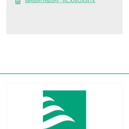
Version history - RCX/RUX/RTX