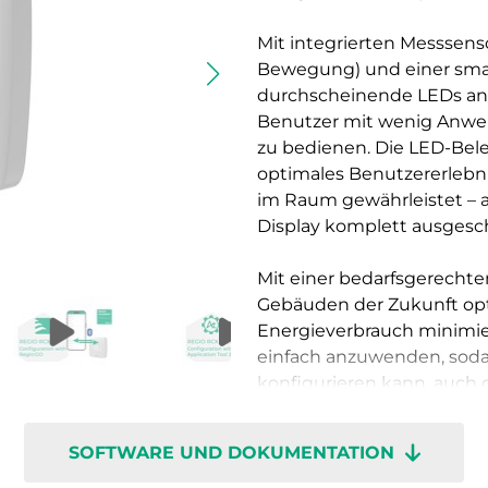
Mit integrierten Messsens
Bewegung) und einer smar
durchscheinende LEDs ange
Benutzer mit wenig Anwen
zu bedienen. Die LED-Bele
optimales Benutzererlebnis
im Raum gewährleistet – 
Display komplett ausgesc
Mit einer bedarfsgerecht
Gebäuden der Zukunft opt
Energieverbrauch minimier
einfach anzuwenden, sod
konfigurieren kann, auc
abnehmbaren Sockel mit 
installieren. Die Klemme
SOFTWARE UND DOKUMENTATION
Wartung zu vereinfachen.
können an einen Feldbus 