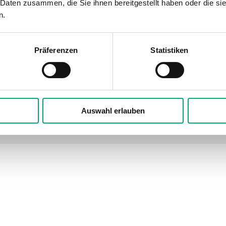
 Daten zusammen, die Sie ihnen bereitgestellt haben oder die s
n.
0–10 V, 2 mA, AO2 als CI verwe
0–10 V, Digitalausgang (gesamt
Präferenzen
Statistiken
±0.5 °K @ 15...30 °C
2.1 mm²
Auswahl erlauben
Polycarbonat, PC