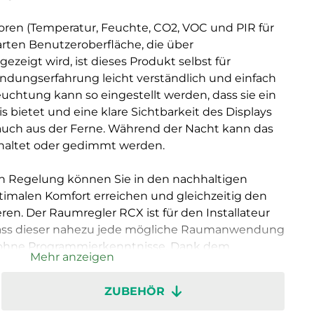
oren (Temperatur, Feuchte, CO2, VOC und PIR für
ten Benutzeroberfläche, die über
zeigt wird, ist dieses Produkt selbst für
dungserfahrung leicht verständlich und einfach
uchtung kann so eingestellt werden, dass sie ein
 bietet und eine klare Sichtbarkeit des Displays
auch aus der Ferne. Während der Nacht kann das
haltet oder gedimmt werden.
en Regelung können Sie in den nachhaltigen
imalen Komfort erreichen und gleichzeitig den
en. Der Raumregler RCX ist für den Installateur
ass dieser nahezu jede mögliche Raumanwendung
h ohne Programmierkenntnisse. Dank dem
Mehr anzeigen
Klemmen lässt er sich zudem problemlos
n sind abnehmbar, um die Messungen bei der
ZUBEHÖR
 Die Regler in verschiedenen Räumen und Zonen
angeschlossen werden, worüber dann eine