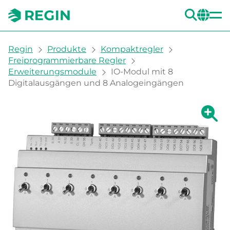
SUC
CH
You are here:
Regin
Produkte
Kompaktregler
Freiprogrammierbare Regler
Erweiterungsmodule
IO-Modul mit 8
Digitalausgängen und 8 Analogeingängen
Zeige g
Ze
Dru