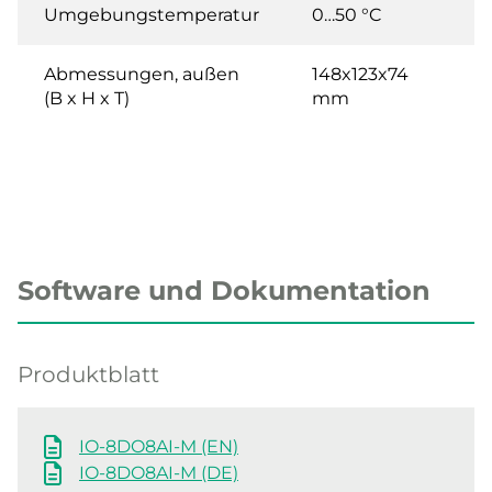
Umgebungstemperatur
0…50 °C
Abmessungen, außen
148x123x74
(B x H x T)
mm
Software und Dokumentation
Produktblatt
IO-8DO8AI-M (EN)
IO-8DO8AI-M (DE)