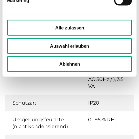
Marketing
Technische Daten
Alle zulassen
Technische Daten für IO-Modul mit 8
Digitalausgängen und 8
Auswahl erlauben
Analogeingängen
Ablehnen
Versorgungsspannung
24VAC (20...28 V
AC 50Hz / ), 3.5
VA
Schutzart
IP20
Umgebungsfeuchte
0…95 % RH
(nicht kondensierend)