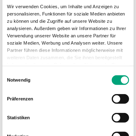
Wir verwenden Cookies, um Inhalte und Anzeigen zu
IO-8DO8AI-M
personalisieren, Funktionen für soziale Medien anbieten
zu können und die Zugriffe auf unsere Website zu
Ein- und Ausgangsmodul, 8 analoge Eingänge,
analysieren. Außerdem geben wir Informationen zu Ihrer
8 Relaisausgänge
Verwendung unserer Website an unsere Partner für
soziale Medien, Werbung und Analysen weiter. Unsere
Anzahl Teilungseinheiten
8.5
Partner führen diese Informationen möglicherweise mit
Unterstützte Protokolle
EXOline
weiteren Daten zusammen, die Sie ihnen bereitgestellt
haben oder die sie im Rahmen Ihrer Nutzung der Dienste
RS485-Ports
1
gesammelt haben.
Einwilligungsauswahl
Notwendig
AI
8
DO
8
Präferenzen
Anzahl I/O
16
Statistiken