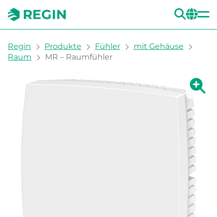
SUC
CH
You are here:
Regin
Produkte
Fühler
mit Gehäuse
Raum
MR – Raumfühler
Zeige g
Ze
Dru