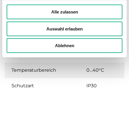
Alle zulassen
Technische Daten
Auswahl erlauben
Technische Daten für MR – Raumfühler
Ablehnen
Sensorelement
M-Fühler
Temperaturbereich
0…40°C
Schutzart
IP30