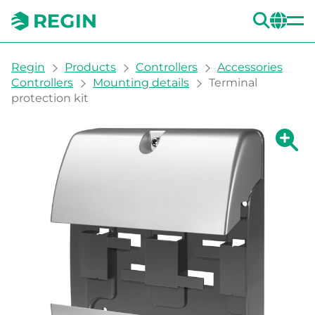
SEA
CH
You are here:
Regin
Products
Controllers
Accessories
Controllers
Mounting details
Terminal
protection kit
Show la
Sh
Prin