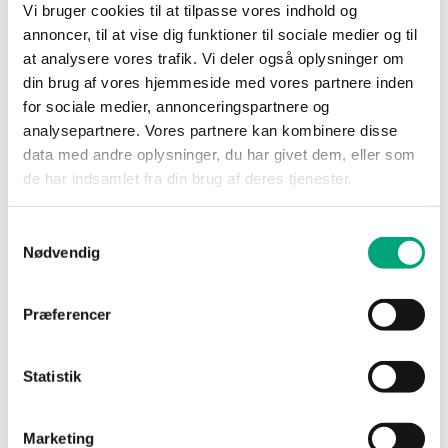
Vi bruger cookies til at tilpasse vores indhold og
SOFTWARE & DOCUMENTATION
annoncer, til at vise dig funktioner til sociale medier og til
at analysere vores trafik. Vi deler også oplysninger om
din brug af vores hjemmeside med vores partnere inden
Articles
(1 st)
for sociale medier, annonceringspartnere og
analysepartnere. Vores partnere kan kombinere disse
data med andre oplysninger, du har givet dem, eller som
de har indsamlet fra din brug af deres tjenester.
Samtykkevalg
Nødvendig
Præferencer
TP-AE
Terminal protection kit for Ardo and Eedo
controllers
Statistik
Marketing