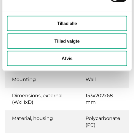
Specifications
Tillad alle
Tillad valgte
Specifications for Terminal protection kit
Afvis
Protection class
IP30
Mounting
Wall
Dimensions, external
153x202x68
(WxHxD)
mm
Material, housing
Polycarbonate
(PC)