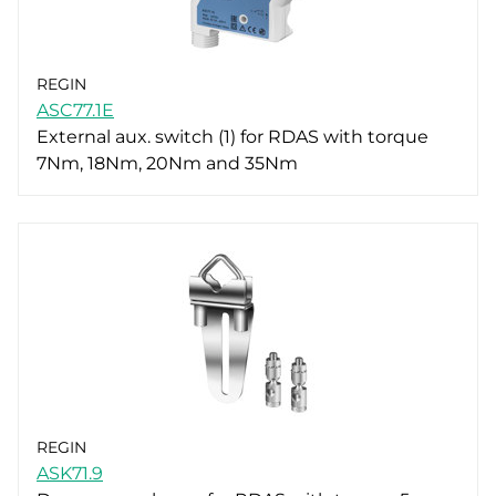
REGIN
ASC77.1E
External aux. switch (1) for RDAS with torque
7Nm, 18Nm, 20Nm and 35Nm
REGIN
ASK71.9