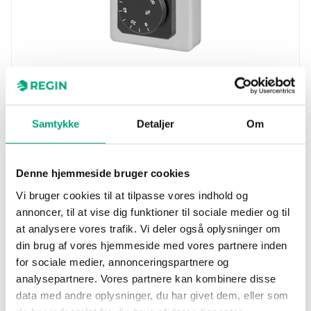
REGIN
DPTW
Positioner 0...100 % for modulating actuators
Samtykke
Detaljer
Om
(0…10 V), wall mounting
Denne hjemmeside bruger cookies
Vi bruger cookies til at tilpasse vores indhold og
annoncer, til at vise dig funktioner til sociale medier og til
at analysere vores trafik. Vi deler også oplysninger om
din brug af vores hjemmeside med vores partnere inden
for sociale medier, annonceringspartnere og
analysepartnere. Vores partnere kan kombinere disse
data med andre oplysninger, du har givet dem, eller som
REGIN