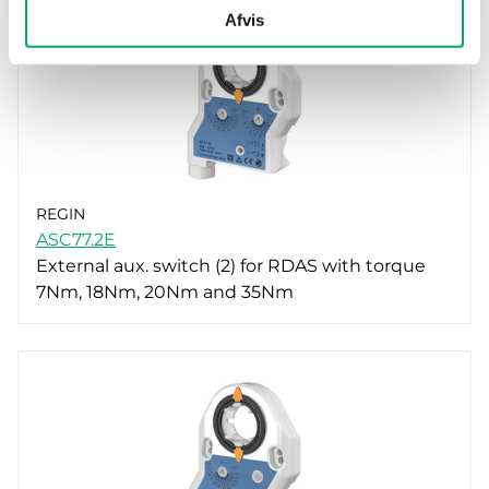
Afvis
REGIN
ASC77.2E
External aux. switch (2) for RDAS with torque
7Nm, 18Nm, 20Nm and 35Nm