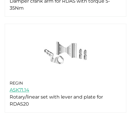
Damper crank arm for RDAS with torque 5-
35Nm
REGIN
ASK71.14
Rotary/linear set with lever and plate for
RDAS20