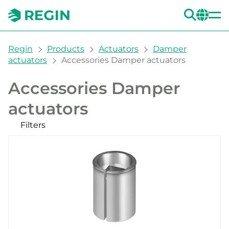
SEA
CH
You are here:
Regin
Products
Actuators
Damper
actuators
Accessories Damper actuators
Accessories Damper
actuators
Filters
Our products