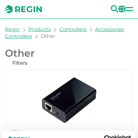
SEA
CH
You are here:
Regin
Products
Controllers
Accessories
Controllers
Other
Other
Filters
Our products
Filters
CLEAR
Protection class
IP20 (1)
REGIN