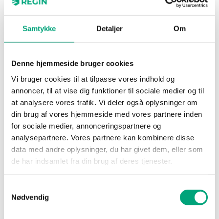
POE15
PoE Injector
Samtykke
Detaljer
Om
Denne hjemmeside bruger cookies
Vi bruger cookies til at tilpasse vores indhold og
annoncer, til at vise dig funktioner til sociale medier og til
at analysere vores trafik. Vi deler også oplysninger om
din brug af vores hjemmeside med vores partnere inden
for sociale medier, annonceringspartnere og
analysepartnere. Vores partnere kan kombinere disse
REGIN
data med andre oplysninger, du har givet dem, eller som
MM6-24/D
de har indsamlet fra din brug af deres tjenester.
Signal converter
AO
Samtykkevalg
2
Nødvendig