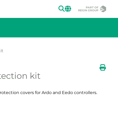
ZOEKEN
CHANGE MAR
it
ergeven.
ection kit
n de afbeelding weergeven.
Afdruk
rotection covers for Ardo and Eedo controllers.