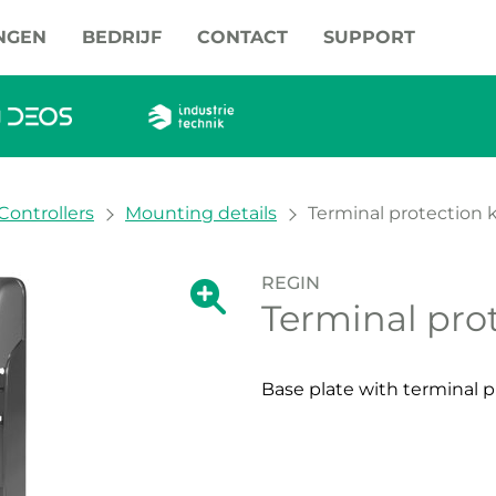
NGEN
BEDRIJF
CONTACT
SUPPORT
Controllers
Mounting details
Terminal protection k
REGIN
Grote versie van de afbeelding we
Terminal prot
Grote versie va
Base plate with terminal p