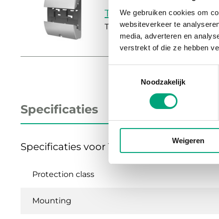
TP-AE
We gebruiken cookies om cont
websiteverkeer te analyseren
Terminal protection kit for A
media, adverteren en analys
verstrekt of die ze hebben v
Toestemmingsselectie
Noodzakelijk
Specificaties
Weigeren
Specificaties voor Terminal protection ki
Protection class
Mounting