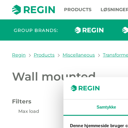
PRODUCTS
LØSNINGE
You are here:
Regin
Products
Miscellaneous
Transforme
Wall mounted
Our pr
Filters
CLEAR
Samtykke
Max load
150 VA (1)
Denne hjemmeside bruger c