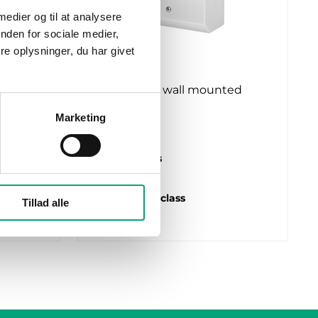
 medier og til at analysere
nden for sociale medier,
e oplysninger, du har givet
REGIN
TRAFO75
Transformer, wall mounted
Marketing
Max load
75 VA
Isolation class
II
Temperature class
Tillad alle
B