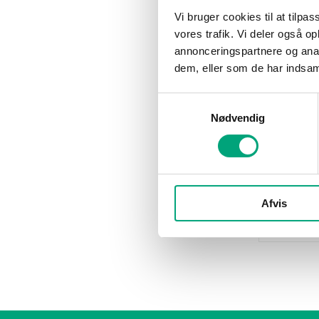
60 VA (1)
Vi bruger cookies til at tilpas
75 VA (1)
vores trafik. Vi deler også 
annonceringspartnere og anal
REGIN
dem, eller som de har indsaml
TRAFO1
Transfo
Samtykkevalg
Nødvendig
Max load
150 VA
Isolation 
II
Temperat
Afvis
B