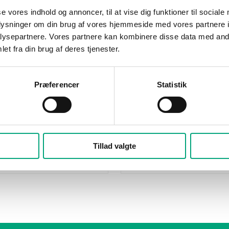
se vores indhold og annoncer, til at vise dig funktioner til sociale
oplysninger om din brug af vores hjemmeside med vores partnere i
ysepartnere. Vores partnere kan kombinere disse data med andr
REGIN
et fra din brug af deres tjenester.
50
TRAFO60
rmer, wall mounted
Transformer
Præferencer
Statistik
Max load
60 VA
class
Isolation class
II
ure class
Temperature class
Tillad valgte
B