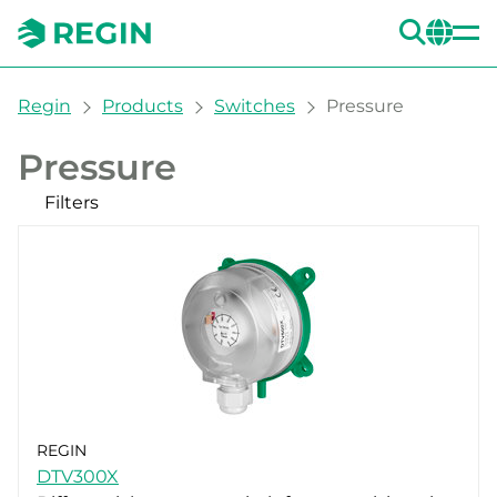
SEA
CH
You are here:
Regin
Products
Switches
Pressure
Pressure
Filters
Our products
REGIN
DTV300X