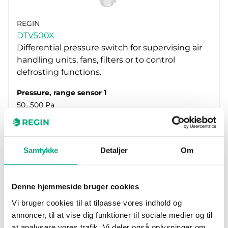
REGIN
DTV500X
Differential pressure switch for supervising air
handling units, fans, filters or to control
defrosting functions.
Pressure, range sensor 1
50…500 Pa
Relay
NO/NC
Switch capacity
Samtykke
Detaljer
Om
Over 1000 000 switching operations
Denne hjemmeside bruger cookies
Vi bruger cookies til at tilpasse vores indhold og
annoncer, til at vise dig funktioner til sociale medier og til
at analysere vores trafik. Vi deler også oplysninger om