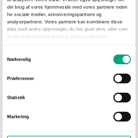
din brug af vores hjemmeside med vores partnere inden
for sociale medier, annonceringspartnere og
analysepartnere. Vores partnere kan kombinere disse
data med andre oplysninger, du har givet dem, eller som
de har indsamlet fra din brug af deres tjenester.
REGIN
DTV1000X
Samtykkevalg
Differential pressure switch for supervising air
Nødvendig
handling units, fans, filters or to control
defrosting functions.
Præferencer
Pressure, range sensor 1
200…1000 Pa
Statistik
Relay
NO/NC
Marketing
Switch capacity
Over 1000 000 switching operations