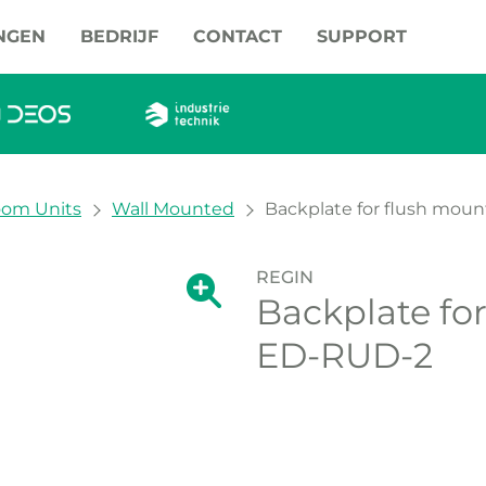
NGEN
BEDRIJF
CONTACT
SUPPORT
oom Units
Wall Mounted
Backplate for flush mou
REGIN
Grote versie van de afbeelding we
Backplate fo
Grote versie va
ED-RUD-2