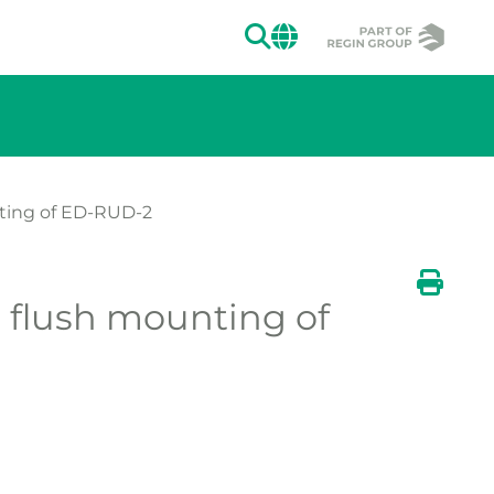
ZOEKEN
CHANGE MAR
nting of ED-RUD-2
ergeven.
r flush mounting of
n de afbeelding weergeven.
Afdruk