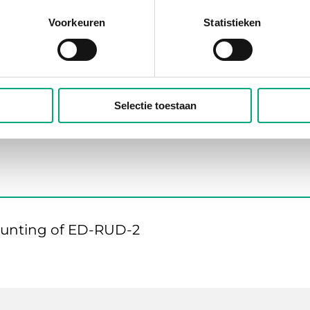
g of ED-RUD-2
Voorkeuren
Statistieken
xD)
Colour, cover
RAL9003
Selectie toestaan
mounting of ED-RUD-2