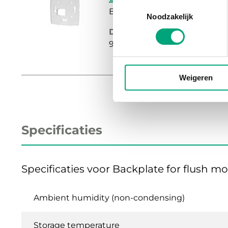
Toestemmingsselectie
Backplate for flush mountin
Noodzakelijk
Dimensions, external (WxH
95x95x4 mm
Weigeren
Specificaties
Specificaties voor Backplate for flush 
Ambient humidity (non-condensing)
Storage temperature