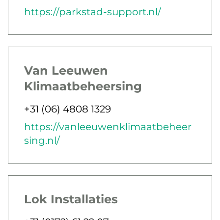
E-post
Webb
https://parkstad-support.nl/
Van Leeuwen
Klimaatbeheersing
Jobbar som
Telefon
+31 (06) 4808 1329
E-post
Webb
https://vanleeuwenklimaatbeheer
sing.nl/
Lok Installaties