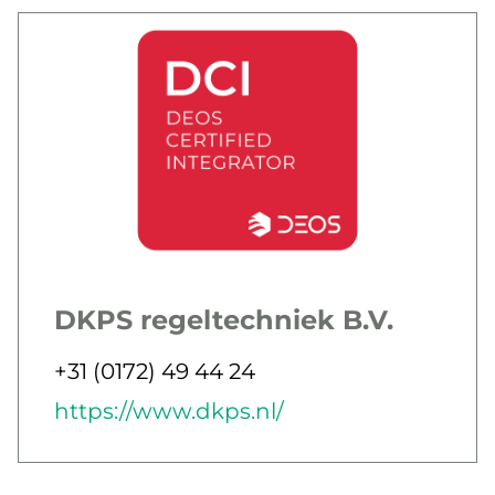
DKPS regeltechniek B.V.
Jobbar som
Telefon
+31 (0172) 49 44 24
E-post
Webb
https://www.dkps.nl/