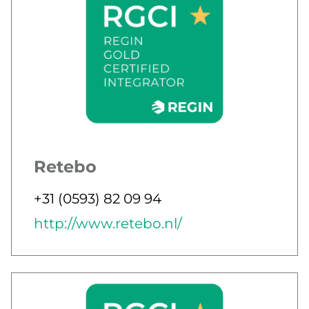
Retebo
Jobbar som
Telefon
+31 (0593) 82 09 94
E-post
Webb
http://www.retebo.nl/