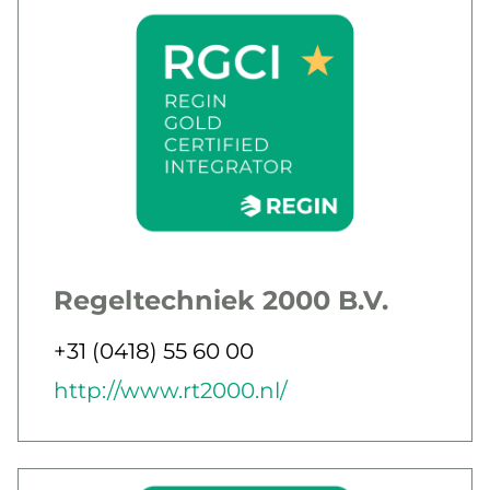
Regeltechniek 2000 B.V.
Jobbar som
Telefon
+31 (0418) 55 60 00
E-post
Webb
http://www.rt2000.nl/