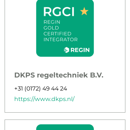
DKPS regeltechniek B.V.
Jobbar som
Telefon
+31 (0172) 49 44 24
E-post
Webb
https://www.dkps.nl/