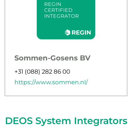
Sommen-Gosens BV
Jobbar som
Telefon
+31 (088) 282 86 00
E-post
Webb
https://www.sommen.nl/
DEOS System Integrators