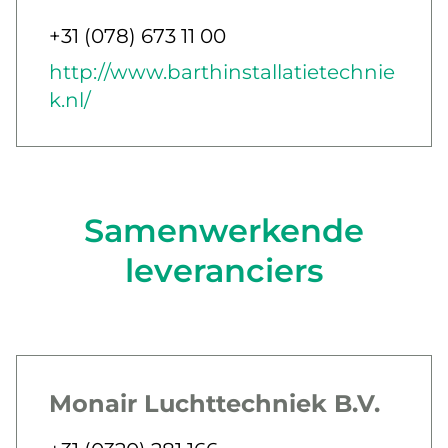
Jobbar som
Telefon
+31 (078) 673 11 00
E-post
Webb
http://www.barthinstallatietechnie
k.nl/
Samenwerkende
leveranciers
Monair Luchttechniek B.V.