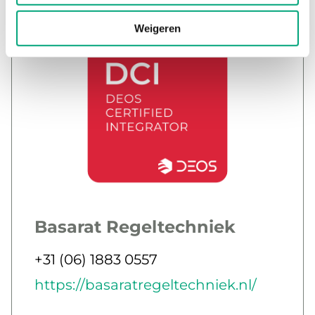
Weigeren
Basarat Regeltechniek
Jobbar som
Telefon
+31 (06) 1883 0557
E-post
Webb
https://basaratregeltechniek.nl/