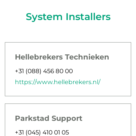
System Installers
Hellebrekers Technieken
Jobbar som
Telefon
+31 (088) 456 80 00
E-post
Webb
https://www.hellebrekers.nl/
Parkstad Support
Jobbar som
Telefon
+31 (045) 410 01 05