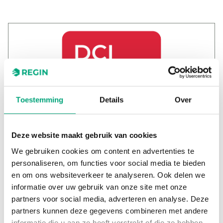
Toestemming
Details
Over
Deze website maakt gebruik van cookies
We gebruiken cookies om content en advertenties te
DELTECS Control systems
personaliseren, om functies voor social media te bieden
BV
en om ons websiteverkeer te analyseren. Ook delen we
informatie over uw gebruik van onze site met onze
Jobbar som
Telefon
partners voor social media, adverteren en analyse. Deze
+31 (06) 3717 0036
partners kunnen deze gegevens combineren met andere
E-post
Webb
http://www.deltecs.nl/
informatie die u aan ze heeft verstrekt of die ze hebben