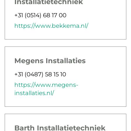
Installatietechniek
Jobbar som
Telefon
+31 (0514) 68 17 00
E-post
Webb
https://www.bekkema.nl/
Megens Installaties
Jobbar som
Telefon
+31 (0487) 58 15 10
E-post
Webb
https://www.megens-
installaties.nl/
Barth Installatietechniek