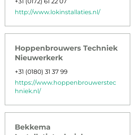
Jobbar som
Telefon
+31 (0172) 61 22 07
E-post
Webb
http://www.lokinstallaties.nl/
Hoppenbrouwers Techniek
Nieuwerkerk
Jobbar som
Telefon
+31 (0180) 31 37 99
E-post
Webb
https://www.hoppenbrouwerstec
hniek.nl/
Bekkema