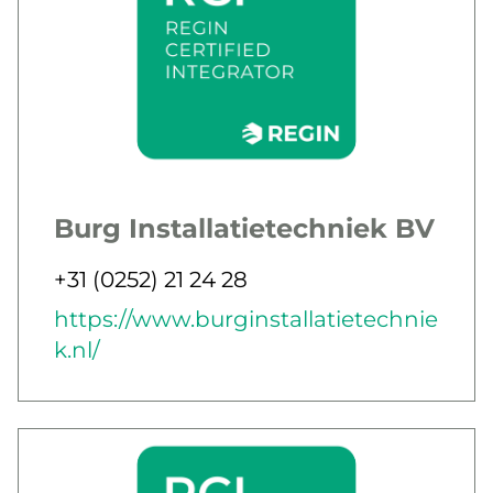
Burg Installatietechniek BV
Jobbar som
Telefon
+31 (0252) 21 24 28
E-post
Webb
https://www.burginstallatietechnie
k.nl/