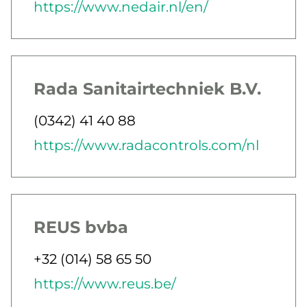
E-post
Webb
https://www.nedair.nl/en/
Rada Sanitairtechniek B.V.
Jobbar som
Telefon
(0342) 41 40 88
E-post
Webb
https://www.radacontrols.com/nl
REUS bvba
Jobbar som
Telefon
+32 (014) 58 65 50
E-post
Webb
https://www.reus.be/