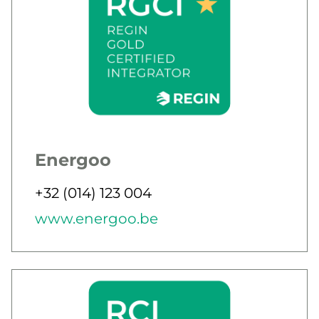
Energoo
Jobbar som
Telefon
+32 (014) 123 004
E-post
Webb
www.energoo.be