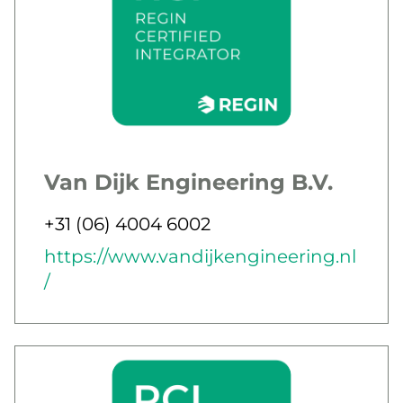
Van Dijk Engineering B.V.
Jobbar som
Telefon
+31 (06) 4004 6002
E-post
Webb
https://www.vandijkengineering.nl
/