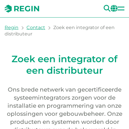
ZOE
CH
You are here:
Regin
Contact
Zoek een integrator of een
distributeur
Zoek een integrator of een 
Zoek een integrator of
een distributeur
Ons brede netwerk van gecertificeerde
systeemintegrators zorgen voor de
installatie en programmering van onze
oplossingen voor gebouwbeheer. Onze
producten en systemen worden door