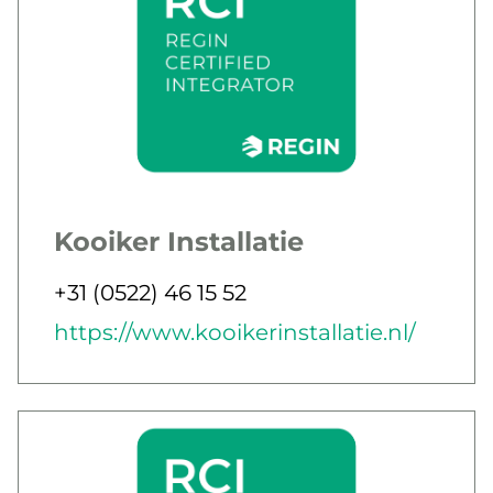
Kooiker Installatie
Jobbar som
Telefon
+31 (0522) 46 15 52
E-post
Webb
https://www.kooikerinstallatie.nl/