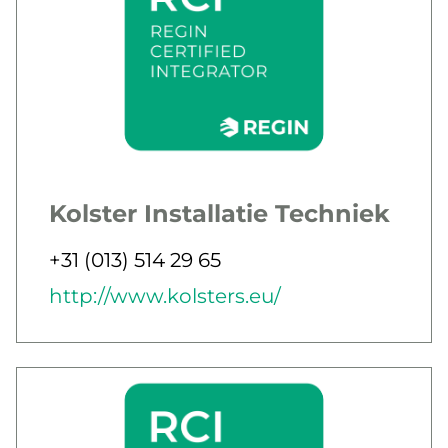
Kolster Installatie Techniek
Jobbar som
Telefon
+31 (013) 514 29 65
E-post
Webb
http://www.kolsters.eu/