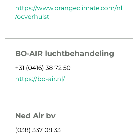
E-post
Webb
https://www.orangeclimate.com/nl
/ocverhulst
BO-AIR luchtbehandeling
Jobbar som
Telefon
+31 (0416) 38 72 50
E-post
Webb
https://bo-air.nl/
Ned Air bv
Jobbar som
Telefon
(038) 337 08 33