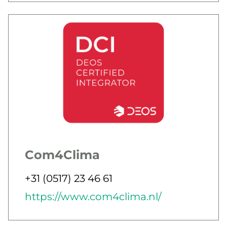
Com4Clima
Jobbar som
Telefon
+31 (0517) 23 46 61
E-post
Webb
https://www.com4clima.nl/