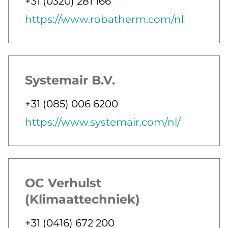
Jobbar som
Telefon
+31 (0320) 281 166
E-post
Webb
https://www.robatherm.com/nl
Systemair B.V.
Jobbar som
Telefon
+31 (085) 006 6200
E-post
Webb
https://www.systemair.com/nl/
OC Verhulst
(Klimaattechniek)
Jobbar som
Telefon
+31 (0416) 672 200