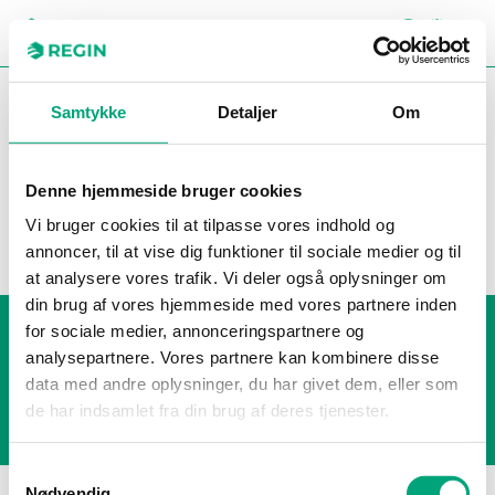
SEA
CH
You are here:
Regin
Products
Controllers
Samtykke
Detaljer
Om
Software
Denne hjemmeside bruger cookies
Filters
Vi bruger cookies til at tilpasse vores indhold og
Our products
annoncer, til at vise dig funktioner til sociale medier og til
at analysere vores trafik. Vi deler også oplysninger om
din brug af vores hjemmeside med vores partnere inden
Kontakter
for sociale medier, annonceringspartnere og
Cookie policy
analysepartnere. Vores partnere kan kombinere disse
Privacy policy
data med andre oplysninger, du har givet dem, eller som
de har indsamlet fra din brug af deres tjenester.
Samtykkevalg
Nødvendig