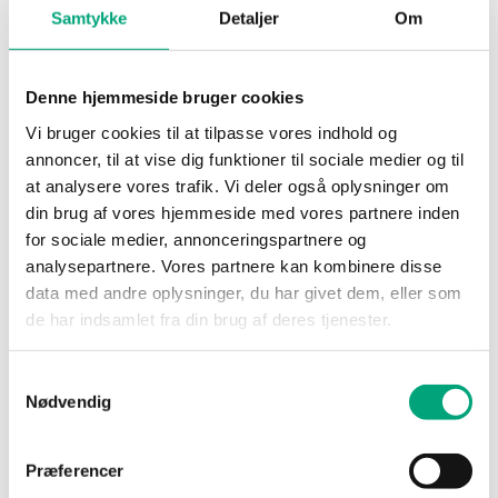
Samtykke
Detaljer
Om
REGIN
Denne hjemmeside bruger cookies
RCX-BL:10
Vi bruger cookies til at tilpasse vores indhold og
Regio RCX backplate
annoncer, til at vise dig funktioner til sociale medier og til
at analysere vores trafik. Vi deler også oplysninger om
10 pack of RCX-BL for RCX/RUX/RTX
din brug af vores hjemmeside med vores partnere inden
for sociale medier, annonceringspartnere og
analysepartnere. Vores partnere kan kombinere disse
data med andre oplysninger, du har givet dem, eller som
SPECIFICATIONS
de har indsamlet fra din brug af deres tjenester.
Samtykkevalg
SOFTWARE & DOCUMENTATION
Nødvendig
Præferencer