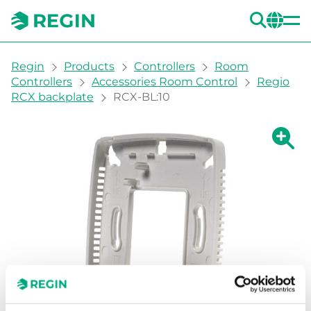
SEA
CH
You are here:
Regin
Products
Controllers
Room
Controllers
Accessories Room Control
Regio
RCX backplate
RCX-BL:10
Show la
Sh