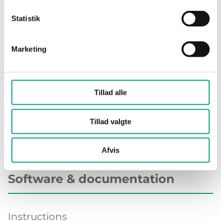
Specifications
Statistik
Marketing
Specifications for Regio RCX backplate
Dimensions, external
90x90x16
(WxHxD)
mm
Tillad alle
Tillad valgte
Afvis
Software & documentation
Instructions