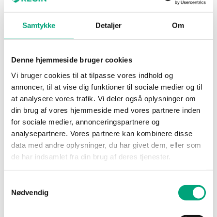
Samtykke
Detaljer
Om
REGIN
RCX-BL-BLACK
Denne hjemmeside bruger cookies
Regio RCX backplate
Vi bruger cookies til at tilpasse vores indhold og
Low Backplate, black with terminals, fits all RCX and
annoncer, til at vise dig funktioner til sociale medier og til
RUX models. Used when RCX/RUX is mounted over
at analysere vores trafik. Vi deler også oplysninger om
appliance box. (Details on size see RCX/RUX
din brug af vores hjemmeside med vores partnere inden
Product sheet)
for sociale medier, annonceringspartnere og
analysepartnere. Vores partnere kan kombinere disse
data med andre oplysninger, du har givet dem, eller som
de har indsamlet fra din brug af deres tjenester.
SPECIFICATIONS
Samtykkevalg
Nødvendig
SOFTWARE & DOCUMENTATION