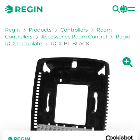
SEA
CH
You are here:
Regin
Products
Controllers
Room
Controllers
Accessories Room Control
Regio
RCX backplate
RCX-BL-BLACK
Show la
Sh