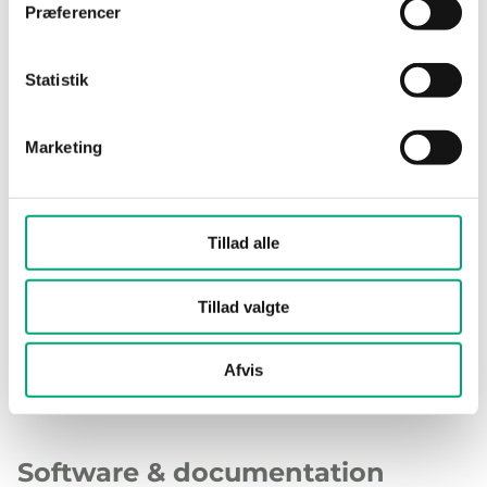
Præferencer
Statistik
Specifications
Marketing
Specifications for Regio RCX backplate
Tillad alle
Dimensions, external
90x90x16
(WxHxD)
mm
Tillad valgte
Afvis
Software & documentation