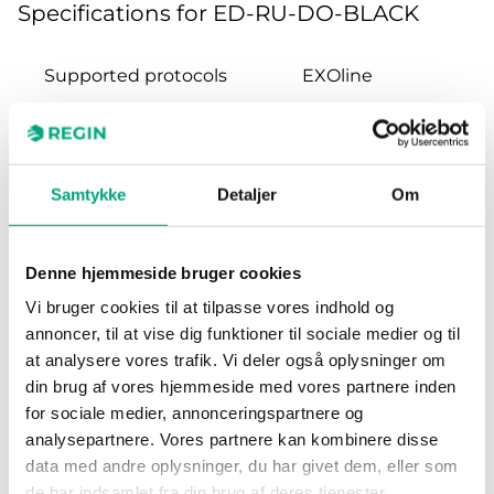
Specifications for ED-RU-DO-BLACK
Supported protocols
EXOline
RS485 ports
1
Colour, cover
Black RAL 9005
Samtykke
Detaljer
Om
Occupancy button
Yes
Denne hjemmeside bruger cookies
Vi bruger cookies til at tilpasse vores indhold og
Multi-function button
No
annoncer, til at vise dig funktioner til sociale medier og til
at analysere vores trafik. Vi deler også oplysninger om
3-step fan control
No
din brug af vores hjemmeside med vores partnere inden
for sociale medier, annonceringspartnere og
Setpoint knob
No
analysepartnere. Vores partnere kan kombinere disse
data med andre oplysninger, du har givet dem, eller som
Hidden setpoint
No
de har indsamlet fra din brug af deres tjenester.