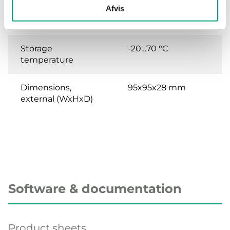
Afvis
Ambient
0…50 °C
temperature
Storage
-20…70 °C
temperature
Dimensions,
95x95x28 mm
external (WxHxD)
Software & documentation
Product sheets