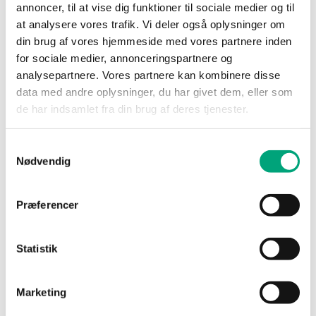
annoncer, til at vise dig funktioner til sociale medier og til
Glarmestervej 16b, 1.th.
at analysere vores trafik. Vi deler også oplysninger om
8600 Silkeborg
din brug af vores hjemmeside med vores partnere inden
for sociale medier, annonceringspartnere og
+45 32 13 42 22
analysepartnere. Vores partnere kan kombinere disse
Kontaktperson: Andreas Pape Kjærsgaard
data med andre oplysninger, du har givet dem, eller som
www.expero.dk
de har indsamlet fra din brug af deres tjenester.
Samtykkevalg
Nødvendig
Præferencer
Hoffman A/S
Statistik
Fabriksparken 66
2600 Glostrup
Marketing
+45 60 12 93 27