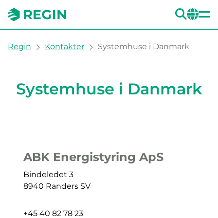
SEA
CH
You are here:
Regin
Kontakter
Systemhuse i Danmark
Systemhuse i Danmark
Systemhuse i Danmark
ABK Energistyring ApS
Bindeledet 3
8940 Randers SV
+45 40 82 78 23