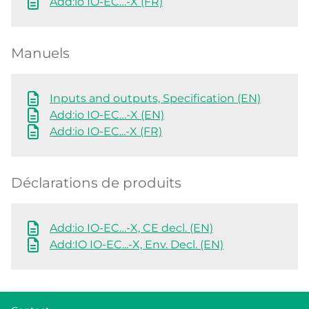
Add:io IO-EC…-X (FR)
Manuels
Inputs and outputs, Specification (EN)
Add:io IO-EC…-X (EN)
Add:io IO-EC...-X (FR)
Déclarations de produits
Add:io IO-EC…-X, CE decl. (EN)
Add:IO IO-EC...-X, Env. Decl. (EN)