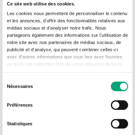
Ce site web utilise des cookies.
Specifications
Les cookies nous permettent de personnaliser le contenu
et les annonces, d'offrir des fonctionnalités relatives aux
médias sociaux et d'analyser notre trafic. Nous
IO-EC16DOE-X
partageons également des informations sur l'utilisation de
notre site avec nos partenaires de médias sociaux, de
publicité et d'analyse, qui peuvent combiner celles-ci
UI
0
avec d'autres informations que vous leur avez fournies
ou qu'ils ont collectées lors de votre utilisation de leurs
DI
0
services.
Sélection
UO
0
Nécessaires
du
consentement
DO
16
Préférences
Nombre d'E/S
16
Statistiques