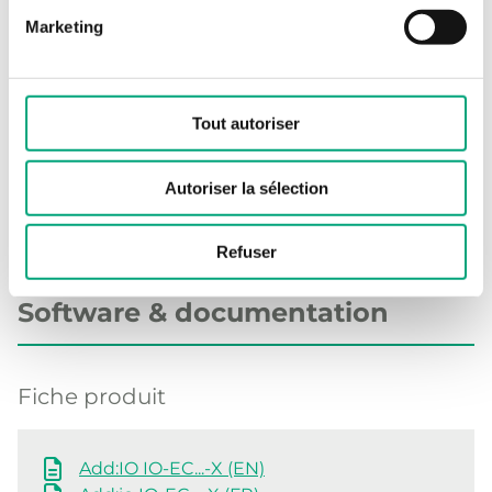
Marketing
Unités I/O EXOclever supplémentaires
Dimensions extérieures
140x136x46
(LxHxP)
mm
Tout autoriser
Autoriser la sélection
Refuser
Software & documentation
Fiche produit
Add:IO IO-EC...-X (EN)