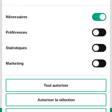
services.
Sélection
Nécessaires
du
consentement
SOFTWARE & DOCUMENTATION
Préférences
Statistiques
Software & documentation
Marketing
Autres documents
Tout autoriser
Version history - Regin:GO
Autoriser la sélection