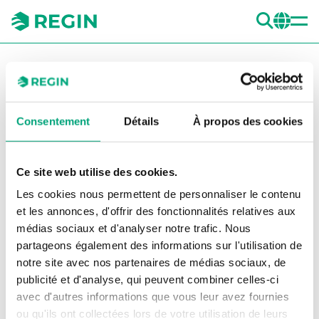
REC
CH
You are here:
Regin
Produits
Outils logiciels
Regin:GO
Regin:GO - iOS version
Consentement
Détails
À propos des cookies
Agrandi
Ag
Ce site web utilise des cookies.
Les cookies nous permettent de personnaliser le contenu
REGIN
et les annonces, d'offrir des fonctionnalités relatives aux
Regin:GO - iOS version
médias sociaux et d'analyser notre trafic. Nous
partageons également des informations sur l'utilisation de
Regin:GO
notre site avec nos partenaires de médias sociaux, de
publicité et d'analyse, qui peuvent combiner celles-ci
Regin:GO - Application iOS pour la configuration de
avec d'autres informations que vous leur avez fournies
Regio RCX/RUX/RTX, SCS-S2 et PDTN. Télécharger
ou qu'ils ont collectées lors de votre utilisation de leurs
depuis
Regin:GO iOS