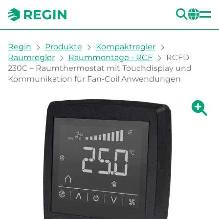
SUC
CH
You are here:
Regin
Produkte
Kompaktregler
Raumregler
Raummontage - RCF
RCFD-
230C – Raumthermostat mit Touchdisplay und
Kommunikation für Fan-Coil Anwendungen
Zeige g
Ze
Dru