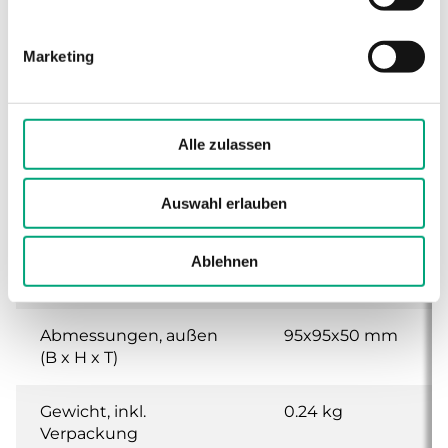
Schutzart
IP30
Marketing
Umgebungsfeuchte
10…90 % RH
(nicht kondensierend)
Alle zulassen
Umgebungstemperatur
0…50 °C
Auswahl erlauben
Lagertemperatur
-20…70 °C
Ablehnen
Montage
Raum
Abmessungen, außen
95x95x50 mm
(B x H x T)
Gewicht, inkl.
0.24 kg
Verpackung