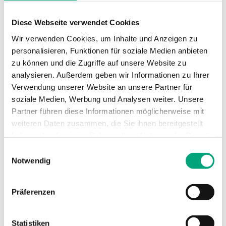
Temperatursensor
Ja
Diese Webseite verwendet Cookies
Wir verwenden Cookies, um Inhalte und Anzeigen zu
personalisieren, Funktionen für soziale Medien anbieten
zu können und die Zugriffe auf unsere Website zu
analysieren. Außerdem geben wir Informationen zu Ihrer
Technische Daten
Verwendung unserer Website an unsere Partner für
soziale Medien, Werbung und Analysen weiter. Unsere
Partner führen diese Informationen möglicherweise mit
Technische Daten für RCFD-230C –
weiteren Daten zusammen, die Sie ihnen bereitgestellt
Raumthermostat mit Touchdisplay und
haben oder die sie im Rahmen Ihrer Nutzung der Dienste
Kommunikation für Fan-Coil
gesammelt haben.
Einwilligungsauswahl
Anwendungen
Notwendig
Versorgungsspannung
230VAC
Präferenzen
(207...253 V AC
50/60Hz / ), 3.0
VA
Statistiken