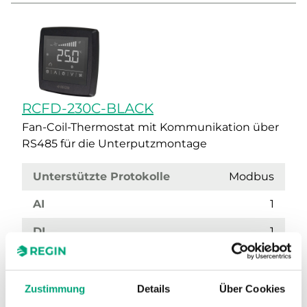
RCFD-230C-BLACK
Fan-Coil-Thermostat mit Kommunikation über
RS485 für die Unterputzmontage
Unterstützte Protokolle
Modbus
AI
1
DI
1
DO
5
Farbe, Abdeckung
RAL9003
Zustimmung
Details
Über Cookies