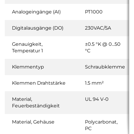
Analogeingänge (AI)
PT1000
Digitalausgänge (DO)
230VAC/5A
Genauigkeit,
±0.5 °K @ 0...50
Temperatur 1
°C
Klemmentyp
Schraubklemme
Klemmen Drahtstärke
1.5 mm²
Material,
UL 94 V-0
Feuerbeständigkeit
Material, Gehäuse
Polycarbonat,
PC