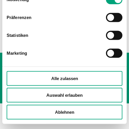
REGIN
Präferenzen
PULSER-ADD
Erweiterungseinheit
Statistiken
Marketing
Whistleblowing
Impressum
Cookie policy
Alle zulassen
Datenschutzerklärung
Auswahl erlauben
Ablehnen