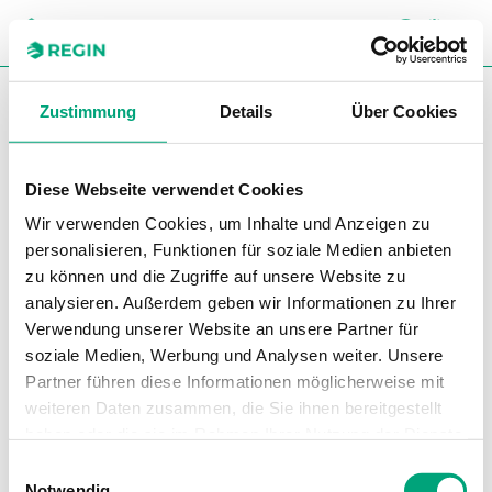
SUC
CH
You are here:
Regin
Produkte
Kompaktregler
Regler für
Zustimmung
Details
Über Cookies
Elektroheizung
Zubehör Regler für
Elektroheizung
Diese Webseite verwendet Cookies
Zubehör Regler für
Wir verwenden Cookies, um Inhalte und Anzeigen zu
Elektroheizung
personalisieren, Funktionen für soziale Medien anbieten
zu können und die Zugriffe auf unsere Website zu
Filter
analysieren. Außerdem geben wir Informationen zu Ihrer
Unsere Produkte
Verwendung unserer Website an unsere Partner für
soziale Medien, Werbung und Analysen weiter. Unsere
Partner führen diese Informationen möglicherweise mit
weiteren Daten zusammen, die Sie ihnen bereitgestellt
haben oder die sie im Rahmen Ihrer Nutzung der Dienste
gesammelt haben.
Einwilligungsauswahl
Notwendig