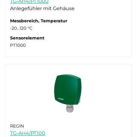
TG-AH4/PT1000
Display
NI1000-01 (1)
Anlegefühler mit Gehäuse
Schutzart
NTC10-01 (1)
Nein (5)
Messbereich, Temperatur
NTC20 (1)
IP42 (5)
-20…120 °C
PT100 (1)
Sensorelement
PT1000 (1)
PT1000
REGIN
TG-AH4/PT100