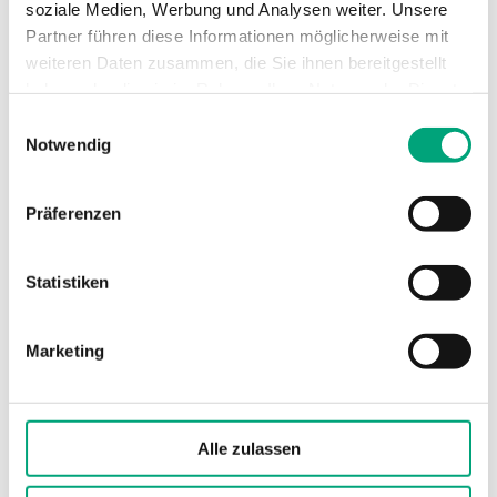
soziale Medien, Werbung und Analysen weiter. Unsere
Partner führen diese Informationen möglicherweise mit
Messbereich, Temperatur
weiteren Daten zusammen, die Sie ihnen bereitgestellt
-20…120 °C
haben oder die sie im Rahmen Ihrer Nutzung der Dienste
Sensorelement
gesammelt haben.
Einwilligungsauswahl
NI1000-01
Notwendig
Präferenzen
Statistiken
Marketing
REGIN
TG-AH4/NTC10-01
Alle zulassen
Anlegefühler mit Gehäuse