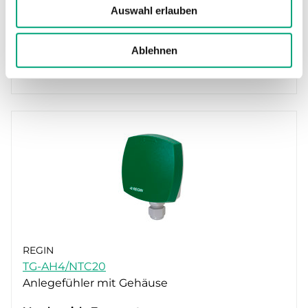
Auswahl erlauben
Messbereich, Temperatur
-20…120 °C
Ablehnen
Sensorelement
NTC10-01
REGIN
TG-AH4/NTC20
Anlegefühler mit Gehäuse