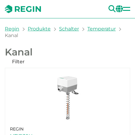
SUC
CH
You are here:
Regin
Produkte
Schalter
Temperatur
Kanal
Kanal
Filter
Unsere Produkte
REGIN