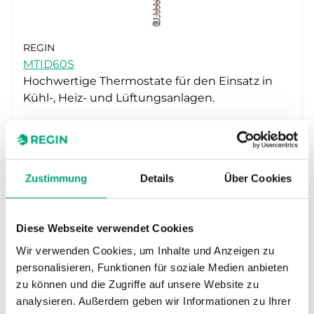
REGIN
MTID60S
Hochwertige Thermostate für den Einsatz in
Kühl-, Heiz- und Lüftungsanlagen.
Sensorelement
Flüssigkeitsgefüllte Kupferkapillare mit Schutzfeder
(200 mm)
Zustimmung
Details
Über Cookies
Eintauchlänge Messelement
200 / Ø 21 mm
Elektrischer Kontakt
Diese Webseite verwendet Cookies
Mikroschalter (Wechsler)
Wir verwenden Cookies, um Inhalte und Anzeigen zu
personalisieren, Funktionen für soziale Medien anbieten
zu können und die Zugriffe auf unsere Website zu
analysieren. Außerdem geben wir Informationen zu Ihrer