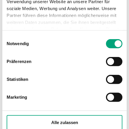
Verwendung unserer Website an unsere Partner für
soziale Medien, Werbung und Analysen weiter. Unsere
Partner führen diese Informationen möglicherweise mit
weiteren Daten zusammen, die Sie ihnen bereitgestellt
haben oder die sie im Rahmen Ihrer Nutzung der Dienste
gesammelt haben.
Einwilligungsauswahl
Notwendig
REGIN
MTID60
Hochwertige Thermostate für den Einsatz in
Präferenzen
Kühl-, Heiz- und Lüftungsanlagen.
Sensorelement
Statistiken
Flüssigkeitsgefüllte Kupferkapillare mit Schutzfeder
(200 mm)
Marketing
Eintauchlänge Messelement
200 / Ø 21 mm
Elektrischer Kontakt
Alle zulassen
Mikroschalter (Wechsler)