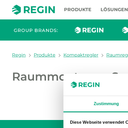
PRODUKTE
LÖSUNGEN
You are here:
Regin
Produkte
Kompaktregler
Raumreg
Raummontage - So
Unsere
Zustimmung
Diese Webseite verwendet 