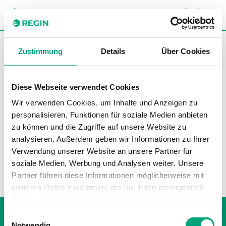
SUC
CH
You are here:
Regin
Produkte
Sonstiges
Wärmezähler
Zustimmung
Details
Über Cookies
Kompakte Ultraschall-Wärmezähler mit
Gewinde
Diese Webseite verwendet Cookies
Kompakte Ultraschall-
Wir verwenden Cookies, um Inhalte und Anzeigen zu
Wärmezähler mit
personalisieren, Funktionen für soziale Medien anbieten
zu können und die Zugriffe auf unsere Website zu
Gewinde
analysieren. Außerdem geben wir Informationen zu Ihrer
Verwendung unserer Website an unsere Partner für
Filter
soziale Medien, Werbung und Analysen weiter. Unsere
Unsere Produkte
Partner führen diese Informationen möglicherweise mit
weiteren Daten zusammen, die Sie ihnen bereitgestellt
haben oder die sie im Rahmen Ihrer Nutzung der Dienste
Whistleblowing
gesammelt haben.
Einwilligungsauswahl
Impressum
Notwendig