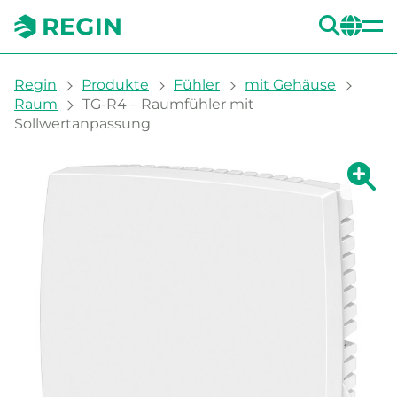
SUC
CH
You are here:
Regin
Produkte
Fühler
mit Gehäuse
Raum
TG-R4 – Raumfühler mit
Sollwertanpassung
Zeige g
Ze
Dru