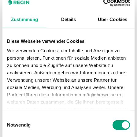
Display
Nein
Messbereich, Temperatur
0…50 °C
Zustimmung
Details
Über Cookies
Sensorelement
PT1000
Diese Webseite verwendet Cookies
Sensorelement, Klasse
DIN-Klasse B: ± (0,3 + 0,005 |T|°C)
Wir verwenden Cookies, um Inhalte und Anzeigen zu
personalisieren, Funktionen für soziale Medien anbieten
Nennwiderstand
1000 Ω (0 °C)
zu können und die Zugriffe auf unsere Website zu
analysieren. Außerdem geben wir Informationen zu Ihrer
Sollwertbereich
0…31 °C
Verwendung unserer Website an unsere Partner für
soziale Medien, Werbung und Analysen weiter. Unsere
Partner führen diese Informationen möglicherweise mit
weiteren Daten zusammen, die Sie ihnen bereitgestellt
haben oder die sie im Rahmen Ihrer Nutzung der Dienste
gesammelt haben.
Einwilligungsauswahl
Notwendig