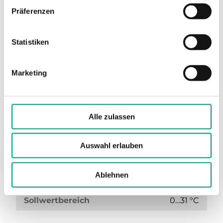
Präferenzen
TG-R4/PT1000-RB
Raumfühler mit Sollwertanpassung und Skala
Statistiken
(rot/blau, steigend/fallend)
Sensor-Schnittstelle
Passiv
Marketing
Display
Nein
Messbereich, Temperatur
0…50 °C
Alle zulassen
Sensorelement
PT1000
Auswahl erlauben
Sensorelement, Klasse
DIN-Klasse B: ± (0,3 + 0,005 |T|°C)
Ablehnen
Nennwiderstand
1000 Ω (0 °C)
Sollwertbereich
0…31 °C