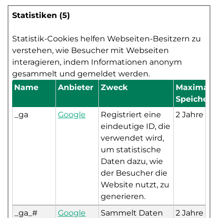
Statistiken (5)
Statistik-Cookies helfen Webseiten-Besitzern zu
verstehen, wie Besucher mit Webseiten
interagieren, indem Informationen anonym
gesammelt und gemeldet werden.
Name
Anbieter
Zweck
Maximale
Speicherd
_ga
Google
Registriert eine
2 Jahre
eindeutige ID, die
verwendet wird,
um statistische
Daten dazu, wie
der Besucher die
Website nutzt, zu
generieren.
_ga_#
Google
Sammelt Daten
2 Jahre