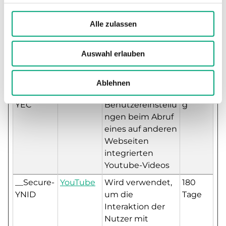
ROLLOUT
YouTube gesetzt
Tage
_TOKEN
und speichert
Alle zulassen
Informationen
darüber, wie der
Nutzer mit dem
Auswahl erlauben
eingebetteten
Player interagiert.
Ablehnen
__Secure-
YouTube
Speichert die
Sitzun
YEC
Benutzereinstellu
g
ngen beim Abruf
eines auf anderen
Webseiten
integrierten
Youtube-Videos
__Secure-
YouTube
Wird verwendet,
180
YNID
um die
Tage
Interaktion der
Nutzer mit