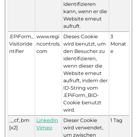
identifizieren
kann, wenn er die
Website erneut
aufruft.
.EPiForm_
www.regi
Dieses Cookie
3
VisitorIde
ncontrols.
wird benutzt, um
Monat
ntifier
com
den Besucher zu
e
identifizieren,
wenn dieser die
Website erneut
aufruft, indem der
ID-String vom
.EPiForm_BID-
Cookie benutzt
wird.
__cf_bm
LinkedIn
Dieser Cookie
1 Tag
[x2]
Vimeo
wird verwendet,
um zwischen