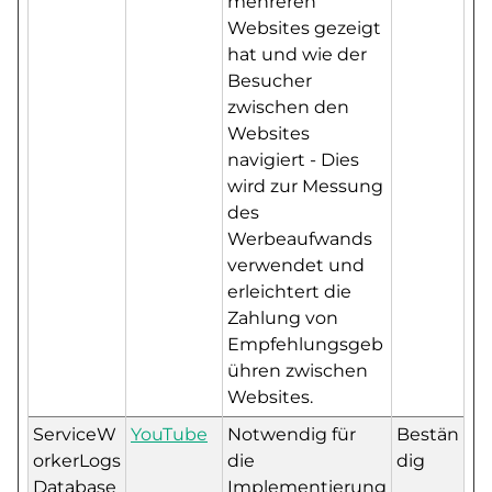
mehreren
Websites gezeigt
hat und wie der
Besucher
zwischen den
Websites
navigiert - Dies
wird zur Messung
des
Werbeaufwands
verwendet und
erleichtert die
Zahlung von
Empfehlungsgeb
ühren zwischen
Websites.
ServiceW
YouTube
Notwendig für
Bestän
orkerLogs
die
dig
Database
Implementierung