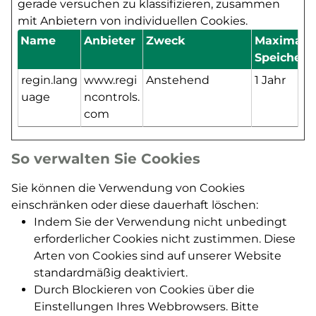
gerade versuchen zu klassifizieren, zusammen
mit Anbietern von individuellen Cookies.
Name
Anbieter
Zweck
Maximale
Speicherd
regin.lang
www.regi
Anstehend
1 Jahr
uage
ncontrols.
com
So verwalten Sie Cookies
Sie können die Verwendung von Cookies
einschränken oder diese dauerhaft löschen
:
Indem Sie der Verwendung nicht unbedingt
erforderlicher Cookies nicht zustimmen. Diese
Arten von Cookies sind auf unserer Website
standardmäßig deaktiviert.
Durch Blockieren von Cookies über die
Einstellungen Ihres Webbrowsers. Bitte