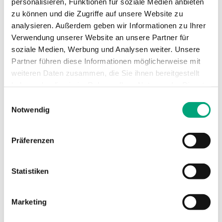
personalisieren, Funktionen für soziale Medien anbieten
ie
zu überprüfen, ob
zu können und die Zugriffe auf unsere Website zu
der Browser des
analysieren. Außerdem geben wir Informationen zu Ihrer
Benutzers
Verwendung unserer Website an unsere Partner für
Cookies
soziale Medien, Werbung und Analysen weiter. Unsere
unterstützt.
Partner führen diese Informationen möglicherweise mit
weiteren Daten zusammen, die Sie ihnen bereitgestellt
haben oder die sie im Rahmen Ihrer Nutzung der Dienste
Marketing (18)
gesammelt haben.
Einwilligungsauswahl
Notwendig
Marketing-Cookies werden verwendet, um
Besuchern auf Webseiten zu folgen. Die Absicht
ist, Anzeigen zu zeigen, die relevant und
Präferenzen
ansprechend für den einzelnen Benutzer sind
und daher wertvoller für Publisher und
werbetreibende Drittparteien sind.
Statistiken
Name
Anbieter
Zweck
Maximale
Speicherd
Marketing
__Secure-
YouTube
Wird von
180