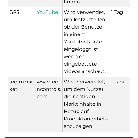
finden.
GPS
YouTube
Wird verwendet,
1 Tag
um festzustellen,
ob der Benutzer
in einem
YouTube-Konto
eingeloggt ist,
wenn er
eingebettete
Videos anschaut.
regin.mar
www.regi
Wird verwendet,
1 Jahr
ket
ncontrols.
um dem Nutzer
com
die richtigen
Marktinhalte in
Bezug auf
Produktangebote
anzuzeigen.