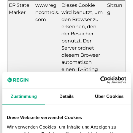
EPiState
www.regi
Dieses Cookie
Sitzun
Marker
ncontrols.
wird benutzt, um
g
com
den Browser zu
erkennen, den
der Besucher
benutzt. Der
Server ordnet
diesem Browser
automatisch
einen ID-String
zu, damit die
Website den
Besucher wieder
Zustimmung
Details
Über Cookies
identifizieren
kann, wenn er die
Website erneut
Diese Webseite verwendet Cookies
aufruft.
Wir verwenden Cookies, um Inhalte und Anzeigen zu
test_cook
Google
Verwendet, um
1 Tag