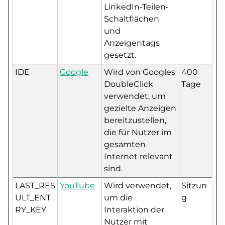
LinkedIn-Teilen-
Schaltflächen
und
Anzeigentags
gesetzt.
IDE
Google
Wird von Googles
400
DoubleClick
Tage
verwendet, um
gezielte Anzeigen
bereitzustellen,
die für Nutzer im
gesamten
Internet relevant
sind.
LAST_RES
YouTube
Wird verwendet,
Sitzun
ULT_ENT
um die
g
RY_KEY
Interaktion der
Nutzer mit