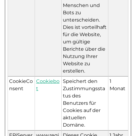
Menschen und
Bots zu
unterscheiden.
Dies ist vorteilhaft
für die Website,
um gültige
Berichte über die
Nutzung Ihrer
Website zu
erstellen.
CookieCo
Cookiebo
Speichert den
1
nsent
t
Zustimmungssta
Monat
tus des
Benutzers für
Cookies auf der
aktuellen
Domäne.
EPiServer
www.regi
Dieses Cookie
1 Jahr