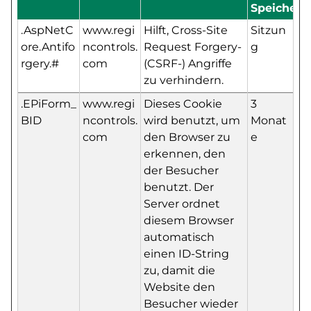
Speicherd
.AspNetC
www.regi
Hilft, Cross-Site
Sitzun
ore.Antifo
ncontrols.
Request Forgery-
g
rgery.#
com
(CSRF-) Angriffe
zu verhindern.
.EPiForm_
www.regi
Dieses Cookie
3
BID
ncontrols.
wird benutzt, um
Monat
com
den Browser zu
e
erkennen, den
der Besucher
benutzt. Der
Server ordnet
diesem Browser
automatisch
einen ID-String
zu, damit die
Website den
Besucher wieder