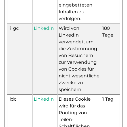
eingebetteten
Inhalten zu
verfolgen.
li_gc
LinkedIn
Wird von
180
LinkedIn
Tage
verwendet, um
die Zustimmung
von Besuchern
zur Verwendung
von Cookies für
nicht wesentliche
Zwecke zu
speichern.
lidc
LinkedIn
Dieses Cookie
1 Tag
wird für das
Routing von
Teilen-
Schaltflächen