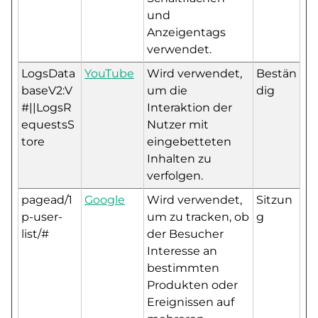
und
Anzeigentags
verwendet.
LogsData
YouTube
Wird verwendet,
Bestän
baseV2:V
um die
dig
#||LogsR
Interaktion der
equestsS
Nutzer mit
tore
eingebetteten
Inhalten zu
verfolgen.
pagead/1
Google
Wird verwendet,
Sitzun
p-user-
um zu tracken, ob
g
list/#
der Besucher
Interesse an
bestimmten
Produkten oder
Ereignissen auf