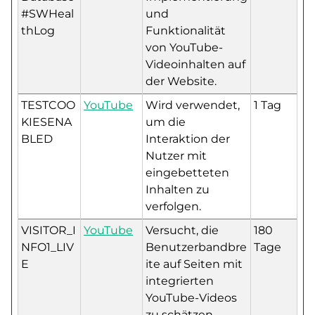
#SWHeal
und
thLog
Funktionalität
von YouTube-
Videoinhalten auf
der Website.
TESTCOO
YouTube
Wird verwendet,
1 Tag
KIESENA
um die
BLED
Interaktion der
Nutzer mit
eingebetteten
Inhalten zu
verfolgen.
VISITOR_I
YouTube
Versucht, die
180
NFO1_LIV
Benutzerbandbre
Tage
E
ite auf Seiten mit
integrierten
YouTube-Videos
zu schätzen.