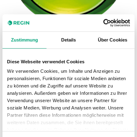
Zustimmung
Details
Über Cookies
REGIN
Regio Tool
Diese Webseite verwendet Cookies
Konfigurationssoftware für Regio RCP, RCF, RC< 1.6
Wir verwenden Cookies, um Inhalte und Anzeigen zu
personalisieren, Funktionen für soziale Medien anbieten
zu können und die Zugriffe auf unsere Website zu
analysieren. Außerdem geben wir Informationen zu Ihrer
SOFTWARE UND DOKUMENTATION
Verwendung unserer Website an unsere Partner für
soziale Medien, Werbung und Analysen weiter. Unsere
Partner führen diese Informationen möglicherweise mit
Artikel
weiteren Daten zusammen, die Sie ihnen bereitgestellt
(1 st)
haben oder die sie im Rahmen Ihrer Nutzung der Dienste