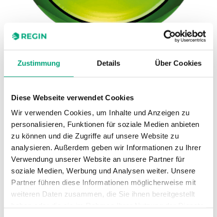
Zustimmung
Details
Über Cookies
REGIN
Regio Tool
Diese Webseite verwendet Cookies
Konfigurationssoftware für Regio RCP, RCF, RC< 1.6
Wir verwenden Cookies, um Inhalte und Anzeigen zu
personalisieren, Funktionen für soziale Medien anbieten
zu können und die Zugriffe auf unsere Website zu
analysieren. Außerdem geben wir Informationen zu Ihrer
SOFTWARE UND DOKUMENTATION
Verwendung unserer Website an unsere Partner für
soziale Medien, Werbung und Analysen weiter. Unsere
Partner führen diese Informationen möglicherweise mit
Artikel
weiteren Daten zusammen, die Sie ihnen bereitgestellt
(1 st)
haben oder die sie im Rahmen Ihrer Nutzung der Dienste