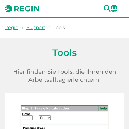
SUC
CH
You are here:
Regin
Support
Tools
Tools
Tools
Hier finden Sie Tools, die Ihnen den
Arbeitsalltag erleichtern!