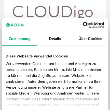
Zustimmung
Details
Über Cookies
CLOUDigo – Die einfache
Lösung für die
Überwachung Ihrer Anlagen
Diese Webseite verwendet Cookies
Wir verwenden Cookies, um Inhalte und Anzeigen zu
Wenn Sie zu jeder Zeit die vollständige
personalisieren, Funktionen für soziale Medien anbieten
Kontrolle über das Raumklima eines
zu können und die Zugriffe auf unsere Website zu
Gebäudes haben möchten, dann ist
analysieren. Außerdem geben wir Informationen zu Ihrer
CLOUDigo genau das Richtige für Sie. Ihre
Verwendung unserer Website an unsere Partner für
Kollegen und Sie haben zu jeder Zeit
soziale Medien, Werbung und Analysen weiter. Unsere
Zugriff auf unsere webbasierte Plattform,
Partner führen diese Informationen möglicherweise mit
und zwar unabhängig davon, wo Sie sich
weiteren Daten zusammen, die Sie ihnen bereitgestellt
gerade befinden.