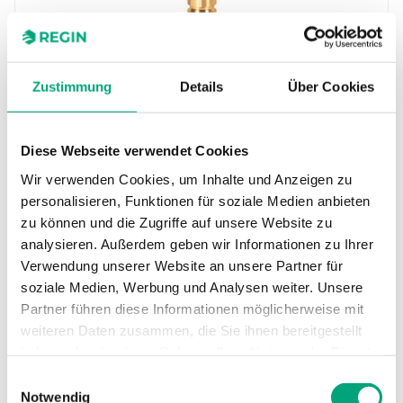
Zustimmung
Details
Über Cookies
REGIN
MTRS25-10
Diese Webseite verwendet Cookies
Ventile für die Regelung von Warm-, Kaltwasser
Wir verwenden Cookies, um Inhalte und Anzeigen zu
oder Wasser-Glykol-Gemisch in Heizungs- bzw.
personalisieren, Funktionen für soziale Medien anbieten
Lüftungsanlagen. Sie…
zu können und die Zugriffe auf unsere Website zu
analysieren. Außerdem geben wir Informationen zu Ihrer
Nennweite
Verwendung unserer Website an unsere Partner für
DN25
soziale Medien, Werbung und Analysen weiter. Unsere
Kvs
Partner führen diese Informationen möglicherweise mit
10 m³/h
weiteren Daten zusammen, die Sie ihnen bereitgestellt
haben oder die sie im Rahmen Ihrer Nutzung der Dienste
gesammelt haben.
Einwilligungsauswahl
Notwendig