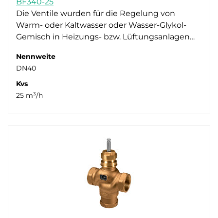
BF340-25
DN25 (6)
Die Ventile wurden für die Regelung von
Warm- oder Kaltwasser oder Wasser-Glykol-
DN32 (6)
Gemisch in Heizungs- bzw. Lüftungsanlagen…
DN40 (7)
DN50 (6)
Nennweite
DN40
Kvs
25 m³/h