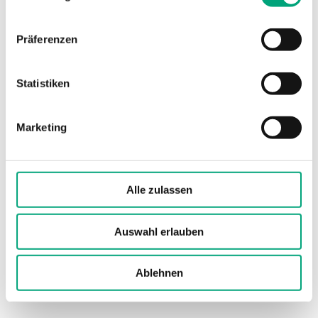
Präferenzen
Statistiken
REGIN
Marketing
BF325-10
Die Ventile wurden für die Regelung von
Warm- oder Kaltwasser oder Wasser-Glykol-
Gemisch in Heizungs- bzw. Lüftungsanlagen…
Alle zulassen
Nennweite
Auswahl erlauben
DN25
Kvs
Ablehnen
10 m³/h