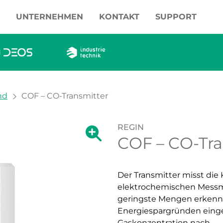
UNTERNEHMEN
KONTAKT
SUPPORT
nd
COF – CO-Transmitter
REGIN
Zeige große Version des Bildes.
COF – CO-Tra
Zeige große Vers
Der Transmitter misst die
elektrochemischen Messmet
geringste Mengen erkennt.
Energiespargründen einges
Gaskonzentration nach.