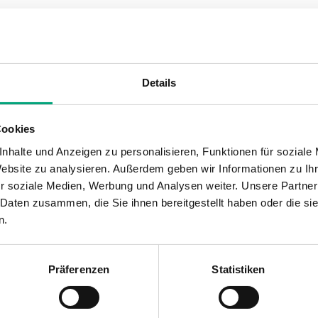
Display
Fühlerty
Nein
CO
Details
Messbereich, Gas in Luft ppm
Ausgangss
0…300 ppm
0-10V, 4-
Cookies
nhalte und Anzeigen zu personalisieren, Funktionen für soziale
Website zu analysieren. Außerdem geben wir Informationen zu I
r soziale Medien, Werbung und Analysen weiter. Unsere Partner
 Daten zusammen, die Sie ihnen bereitgestellt haben oder die s
n.
Präferenzen
Statistiken