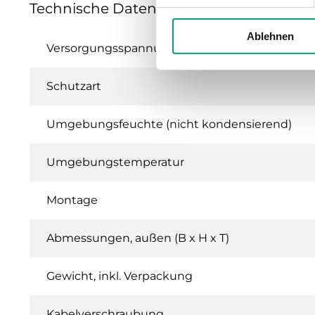
Technische Daten für COF – CO-Transmit
Ablehnen
Versorgungsspannung
Schutzart
Umgebungsfeuchte (nicht kondensierend)
Umgebungstemperatur
Montage
Abmessungen, außen (B x H x T)
Gewicht, inkl. Verpackung
Kabelverschraubung