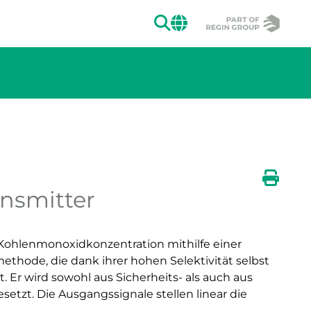
SUCHEN
CHANGE MAR
nsmitter
ion des Bildes.
Druck
 Kohlenmonoxidkonzentration mithilfe einer
hode, die dank ihrer hohen Selektivität selbst
 Er wird sowohl aus Sicherheits- als auch aus
etzt. Die Ausgangssignale stellen linear die