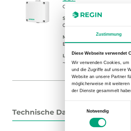
CO-Transmitter
Sensor-Schnittstelle
0–10V, 4–20mA
Zustimmung
Messprinzip
Elektrochemisch
Diese Webseite verwendet 
Lebensdauer Sensor
~ 6 years
Wir verwenden Cookies, um I
und die Zugriffe auf unsere 
Website an unsere Partner fü
möglicherweise mit weiteren
der Dienste gesammelt habe
Einwilligungsauswahl
Technische Daten
Notwendig