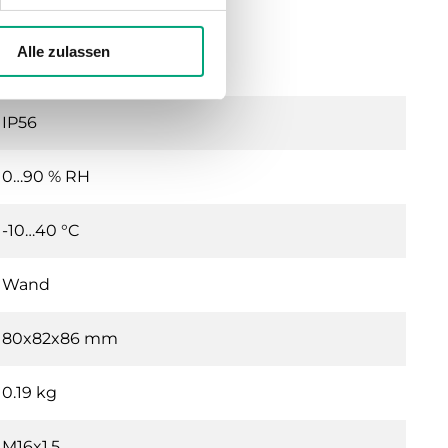
Alle zulassen
24VDC (12...28 V DC)
IP56
0…90 % RH
-10…40 °C
Wand
80x82x86 mm
0.19 kg
M16x1,5