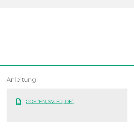
Anleitung
COF (EN, SV, FR, DE)