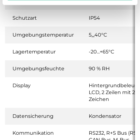
Leistungsaufnahme
5 VA (ohne Last)
Schutzart
IP54
Umgebungstemperatur
5,,,40°C
Lagertemperatur
-20...+65°C
Umgebungsfeuchte
90 % RH
Display
Hintergrundbeleuch
LCD, 2 Zeilen mit 20
Zeichen
Datensicherung
Kondensator
Kommunikation
RS232, R+S Bus (RS4
CAN Bus, M-Bus