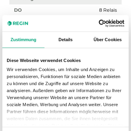
DO
8 Relais
Zustimmung
Details
Über Cookies
Diese Webseite verwendet Cookies
Wir verwenden Cookies, um Inhalte und Anzeigen zu
personalisieren, Funktionen für soziale Medien anbieten
RU98.L2
zu können und die Zugriffe auf unsere Website zu
analysieren. Außerdem geben wir Informationen zu Ihrer
Fernwärme
Nein
Verwendung unserer Website an unsere Partner für
BWW/Solar
Nein
soziale Medien, Werbung und Analysen weiter. Unsere
Partner führen diese Informationen möglicherweise mit
Heizkreis
Nein
weiteren Daten zusammen, die Sie ihnen bereitgestellt
haben oder die sie im Rahmen Ihrer Nutzung der Dienste
Puffer
Nein