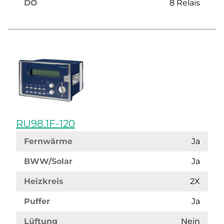
DO
8 Relais
RU98.1F-120
Fernwärme
Ja
BWW/Solar
Ja
Heizkreis
2X
Puffer
Ja
Lüftung
Nein