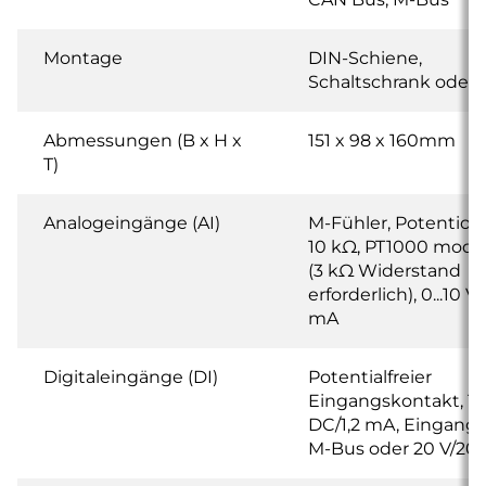
Montage
DIN-Schiene,
Schaltschrank oder
Abmessungen (B x H x
151 x 98 x 160mm
T)
Analogeingänge (AI)
M-Fühler, Potentio
10 kΩ, PT1000 modifi
(3 kΩ Widerstand
erforderlich), 0...10 V, 
mA
Digitaleingänge (DI)
Potentialfreier
Eingangskontakt, 12
DC/1,2 mA, Eingang 2
M-Bus oder 20 V/20