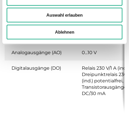
mA
Auswahl erlauben
Digitaleingänge (DI)
Potentialfreier
Eingangskontakt, 12
DC/1,2 mA, Eingang 2
Ablehnen
M-Bus oder 20 V/20
Analogausgänge (AO)
0...10 V
Digitalausgänge (DO)
Relais 230 V/1 A (ind.)
Dreipunktrelais 230 
(ind.) potentialfrei,
Transistorausgänge 
DC/30 mA