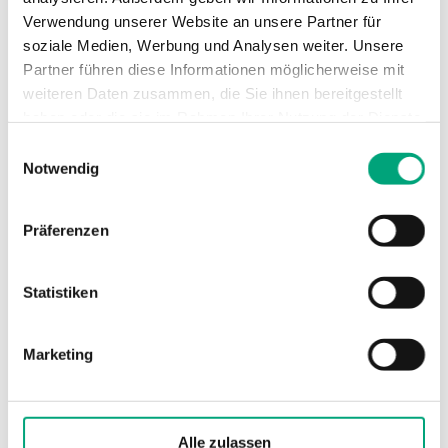
LCD, 2 Zeilen mit 20
Verwendung unserer Website an unsere Partner für
Zeichen
soziale Medien, Werbung und Analysen weiter. Unsere
Partner führen diese Informationen möglicherweise mit
Datensicherung
Kondensator
weiteren Daten zusammen, die Sie ihnen bereitgestellt
haben oder die sie im Rahmen Ihrer Nutzung der Dienste
Kommunikation
RS232, R+S Bus (RS4
gesammelt haben.
Einwilligungsauswahl
CAN Bus, M-Bus
Notwendig
Montage
DIN-Schiene,
Präferenzen
Schaltschrank oder
Abmessungen (B x H x
151 x 98 x 160mm
Statistiken
T)
Marketing
Analogeingänge (AI)
M-Fühler, Potentio
10 kΩ, PT1000 modifi
(3 kΩ Widerstand
erforderlich), 0...10 V, 
Alle zulassen