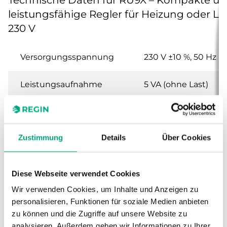
leistungsfähige Regler für Heizung oder Lü
230 V
Versorgungsspannung
230 V ±10 %, 50 Hz
Leistungsaufnahme
5 VA (ohne Last)
Schutzart
IP54
Zustimmung
Details
Über Cookies
Umgebungstemperatur
5,,,40°C
Lagertemperatur
-20...+65°C
Diese Webseite verwendet Cookies
Wir verwenden Cookies, um Inhalte und Anzeigen zu
Umgebungsfeuchte
90 % RH
personalisieren, Funktionen für soziale Medien anbieten
zu können und die Zugriffe auf unsere Website zu
Display
Hintergrundbeleuch
analysieren. Außerdem geben wir Informationen zu Ihrer