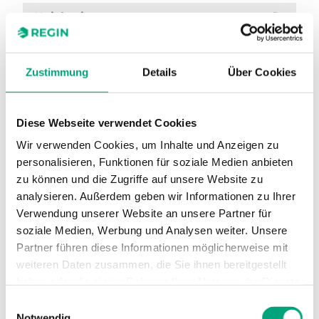
Heizkreis
Ja
Lüftung
Nein
Zustimmung
Details
Über Cookies
Puffer, Solar
Ja
Puffer, Zusatz-WE
Ja
Diese Webseite verwendet Cookies
DO
9 Relais
Wir verwenden Cookies, um Inhalte und Anzeigen zu
personalisieren, Funktionen für soziale Medien anbieten
zu können und die Zugriffe auf unsere Website zu
analysieren. Außerdem geben wir Informationen zu Ihrer
Verwendung unserer Website an unsere Partner für
soziale Medien, Werbung und Analysen weiter. Unsere
Partner führen diese Informationen möglicherweise mit
weiteren Daten zusammen, die Sie ihnen bereitgestellt
haben oder die sie im Rahmen Ihrer Nutzung der Dienste
gesammelt haben.
RU66-00-130
Einwilligungsauswahl
Notwendig