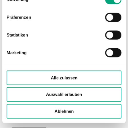
Fernwärme
Nein
Kessel
Nein
Präferenzen
Wärmepumpe
Nein
Statistiken
BWW/Solar
Ja
Heizkreis
3X
Marketing
Lüftung
Nein
Puffer, Solar
Ja
Alle zulassen
Puffer, Zusatz-WE
Ja
Auswahl erlauben
DO
12 Relais
Ablehnen