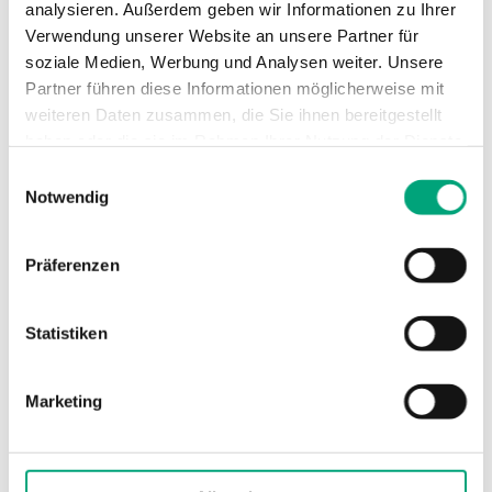
analysieren. Außerdem geben wir Informationen zu Ihrer
Verwendung unserer Website an unsere Partner für
Schutzart
IP20
soziale Medien, Werbung und Analysen weiter. Unsere
Partner führen diese Informationen möglicherweise mit
Umgebungstemperatur
5,,,40°C
weiteren Daten zusammen, die Sie ihnen bereitgestellt
haben oder die sie im Rahmen Ihrer Nutzung der Dienste
Lagertemperatur
-20...+65°C
gesammelt haben.
Einwilligungsauswahl
Notwendig
Umgebungsfeuchte
90 % RH
Präferenzen
Display
Hintergrundbeleuch
LCD, 4 Zeilen mit 20
Statistiken
Zeichen
Datensicherung
Kondensator
Marketing
Kommunikation
RS232, R+S Bus (RS4
CAN Bus, M-Bus