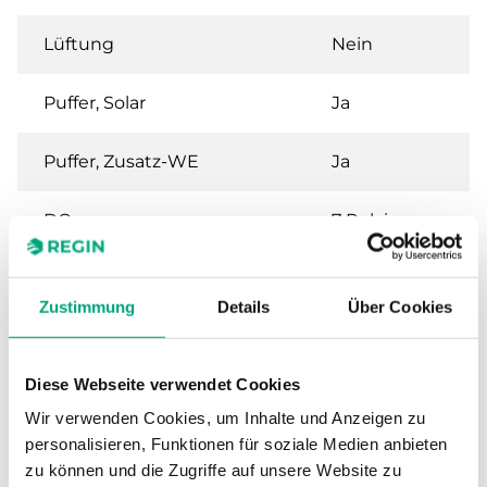
Lüftung
Nein
Puffer, Solar
Ja
Puffer, Zusatz-WE
Ja
DO
7 Relais
Zustimmung
Details
Über Cookies
Technische Daten für RU6X – Universelle R
für Heizung oder Lüftung, 230 V
Diese Webseite verwendet Cookies
Versorgungsspannung
230 V ± 10 %, 50 Hz
Wir verwenden Cookies, um Inhalte und Anzeigen zu
personalisieren, Funktionen für soziale Medien anbieten
zu können und die Zugriffe auf unsere Website zu
Leistungsaufnahme
5 VA (ohne Last)