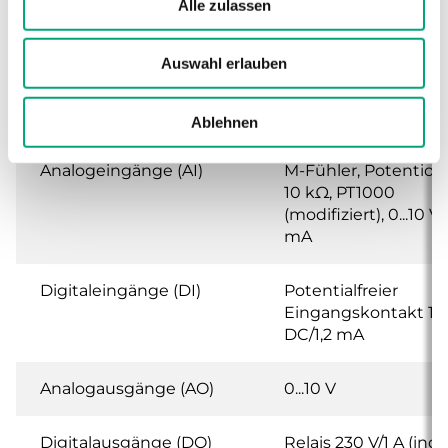
Alle zulassen
Montage
Schaltschrank oder
Auswahl erlauben
Abmessungen (B x H x
144 x 144 x 140mm
T)
Ablehnen
Analogeingänge (AI)
M-Fühler, Potentio
10 kΩ, PT1000
(modifiziert), 0...10 V, 
mA
Digitaleingänge (DI)
Potentialfreier
Eingangskontakt 12
DC/1,2 mA
Analogausgänge (AO)
0...10 V
Digitalausgänge (DO)
Relais 230 V/1 A (ind.)