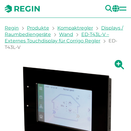
SUC
CH
You are here:
Regin
Produkte
Kompaktregler
Displays /
Raumbediengeräte
Wand
ED-T43L-V –
Externes Touchdisplay für Corrigo Regler
ED-
T43L-V
Zeige g
Ze