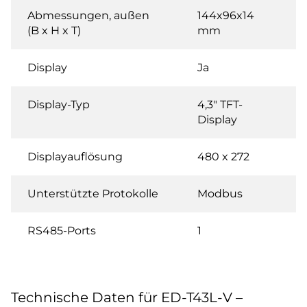
Abmessungen, außen
144x96x14
(B x H x T)
mm
Display
Ja
Display-Typ
4,3" TFT-
Display
Displayauflösung
480 x 272
Unterstützte Protokolle
Modbus
RS485-Ports
1
Technische Daten für ED-T43L-V –