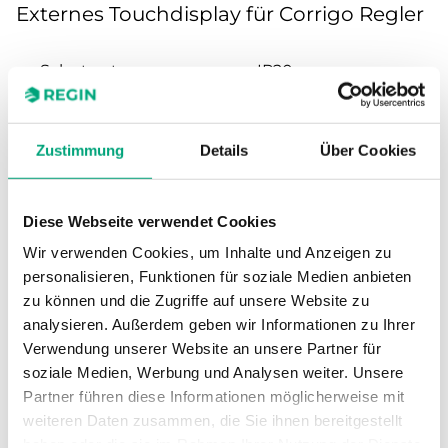
Externes Touchdisplay für Corrigo Regler
Schutzart
IP20
Umgebungsfeuchte
5…95 % RH
(nicht
Zustimmung
Details
Über Cookies
kondensierend)
Diese Webseite verwendet Cookies
Lagertemperatur
-20…70 °C
Wir verwenden Cookies, um Inhalte und Anzeigen zu
Montage
Wand
personalisieren, Funktionen für soziale Medien anbieten
zu können und die Zugriffe auf unsere Website zu
analysieren. Außerdem geben wir Informationen zu Ihrer
Klemmentyp
Federkraftklemme
Verwendung unserer Website an unsere Partner für
soziale Medien, Werbung und Analysen weiter. Unsere
Abnehmbare
Nein
Partner führen diese Informationen möglicherweise mit
Klemme
weiteren Daten zusammen, die Sie ihnen bereitgestellt
haben oder die sie im Rahmen Ihrer Nutzung der Dienste