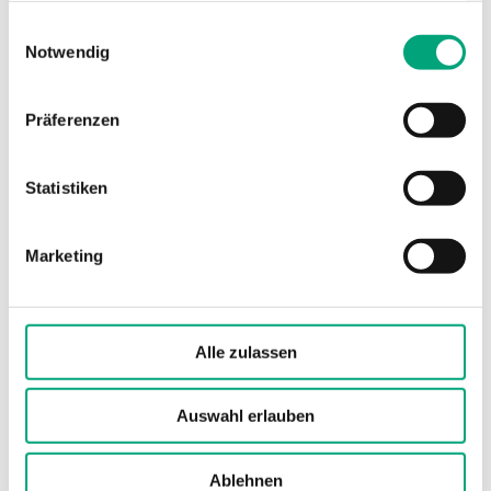
gesammelt haben.
Einwilligungsauswahl
Notwendig
Präferenzen
Software und Dokumentation
Statistiken
Software
Marketing
Upgrade ED-T43L-V-1.0-1-04 (EN)
Alle zulassen
Produktblatt
Auswahl erlauben
ED-T43L-V (EN)
Ablehnen
ED-T43L-V (DE)