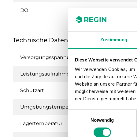
DO
Technische Daten für RU6X – Universelle
Zustimmung
Versorgungsspannung
230 V ± 10 %, 
Diese Webseite verwendet 
Wir verwenden Cookies, um I
Leistungsaufnahme
5 VA (ohne La
und die Zugriffe auf unsere 
Website an unsere Partner fü
Schutzart
IP20
möglicherweise mit weiteren
der Dienste gesammelt habe
Umgebungstemperatur
5,,,40°C
Einwilligungsauswahl
Notwendig
Lagertemperatur
-20...+65°C