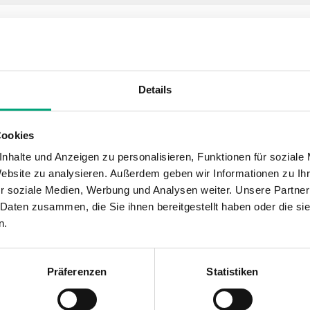
12 Re
 Regler für Heizung oder Lüftung, 230 V
Details
50 Hz
Cookies
nhalte und Anzeigen zu personalisieren, Funktionen für soziale
st)
Website zu analysieren. Außerdem geben wir Informationen zu I
r soziale Medien, Werbung und Analysen weiter. Unsere Partner
 Daten zusammen, die Sie ihnen bereitgestellt haben oder die s
n.
Präferenzen
Statistiken