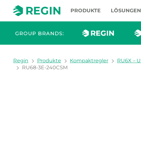
PRODUKTE
LÖSUNGEN
You are here:
Regin
Produkte
Kompaktregler
RU6X – Un
RU68-3E-240CSM