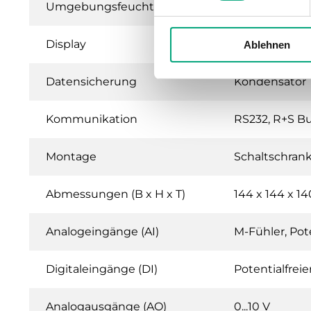
Umgebungsfeuchte
90 % RH
Display
Hintergrundbe
Ablehnen
Datensicherung
Kondensator
Kommunikation
RS232, R+S B
Montage
Schaltschran
Abmessungen (B x H x T)
144 x 144 x 
Analogeingänge (AI)
M-Fühler, Pote
Digitaleingänge (DI)
Potentialfrei
Analogausgänge (AO)
0...10 V