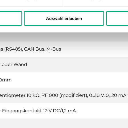
leuchtetes LCD, 4 Zeilen mit 20 Zeichen
Auswahl erlauben
us (RS485), CAN Bus, M-Bus
k oder Wand
140mm
ntiometer 10 kΩ, PT1000 (modifiziert), 0...10 V, 0...20 mA
er Eingangskontakt 12 V DC/1,2 mA