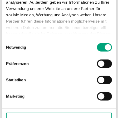
analysieren. Außerdem geben wir Informationen zu Ihrer
Verwendung unserer Website an unsere Partner für
Schutzart
IP20
soziale Medien, Werbung und Analysen weiter. Unsere
Partner führen diese Informationen möglicherweise mit
Umgebungstemperatur
5,,,40°C
weiteren Daten zusammen, die Sie ihnen bereitgestellt
haben oder die sie im Rahmen Ihrer Nutzung der Dienste
Lagertemperatur
-20...+65°C
gesammelt haben.
Einwilligungsauswahl
Notwendig
Umgebungsfeuchte
90 % RH
Präferenzen
Display
Hintergrundbeleuch
LCD, 4 Zeilen mit 20
Statistiken
Zeichen
Datensicherung
Kondensator
Marketing
Kommunikation
RS232, R+S Bus (RS4
CAN Bus, M-Bus