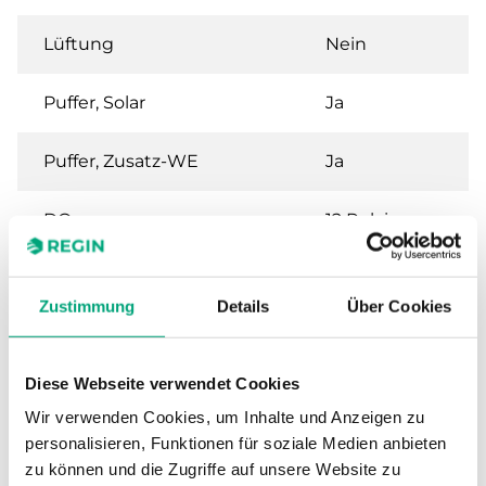
Lüftung
Nein
Puffer, Solar
Ja
Puffer, Zusatz-WE
Ja
DO
12 Relais
Zustimmung
Details
Über Cookies
Technische Daten für RU6X – Universelle R
für Heizung oder Lüftung, 230 V
Diese Webseite verwendet Cookies
Versorgungsspannung
230 V ± 10 %, 50 Hz
Wir verwenden Cookies, um Inhalte und Anzeigen zu
personalisieren, Funktionen für soziale Medien anbieten
zu können und die Zugriffe auf unsere Website zu
Leistungsaufnahme
5 VA (ohne Last)