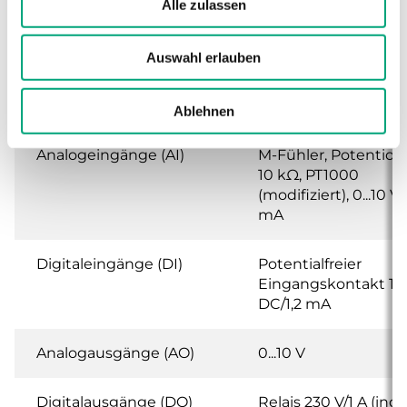
Alle zulassen
Montage
Schaltschrank oder
Auswahl erlauben
Abmessungen (B x H x
144 x 144 x 140mm
T)
Ablehnen
Analogeingänge (AI)
M-Fühler, Potentio
10 kΩ, PT1000
(modifiziert), 0...10 V, 
mA
Digitaleingänge (DI)
Potentialfreier
Eingangskontakt 12
DC/1,2 mA
Analogausgänge (AO)
0...10 V
Digitalausgänge (DO)
Relais 230 V/1 A (ind.)