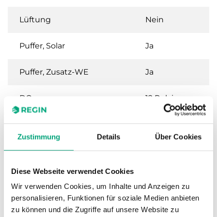
Lüftung
Nein
Puffer, Solar
Ja
Puffer, Zusatz-WE
Ja
DO
12 Relais
Zustimmung
Details
Über Cookies
Technische Daten für RU6X – Universelle R
für Heizung oder Lüftung, 230 V
Diese Webseite verwendet Cookies
Versorgungsspannung
230 V ± 10 %, 50 Hz
Wir verwenden Cookies, um Inhalte und Anzeigen zu
personalisieren, Funktionen für soziale Medien anbieten
zu können und die Zugriffe auf unsere Website zu
Leistungsaufnahme
5 VA (ohne Last)