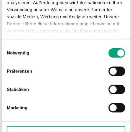
analysieren. Außerdem geben wir Informationen zu Ihrer
Verwendung unserer Website an unsere Partner für
Schutzart
IP20
soziale Medien, Werbung und Analysen weiter. Unsere
Partner führen diese Informationen möglicherweise mit
Umgebungstemperatur
5,,,40°C
weiteren Daten zusammen, die Sie ihnen bereitgestellt
haben oder die sie im Rahmen Ihrer Nutzung der Dienste
Lagertemperatur
-20...+65°C
gesammelt haben.
Einwilligungsauswahl
Notwendig
Umgebungsfeuchte
90 % RH
Präferenzen
Display
Hintergrundbeleuch
LCD, 4 Zeilen mit 20
Statistiken
Zeichen
Datensicherung
Kondensator
Marketing
Kommunikation
RS232, R+S Bus (RS4
CAN Bus, M-Bus