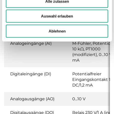
Alle zulassen
Montage
Schaltschrank oder
Auswahl erlauben
Abmessungen (B x H x
144 x 144 x 140mm
T)
Ablehnen
Analogeingänge (AI)
M-Fühler, Potentio
10 kΩ, PT1000
(modifiziert), 0...10 V, 
mA
Digitaleingänge (DI)
Potentialfreier
Eingangskontakt 12
DC/1,2 mA
Analogausgänge (AO)
0...10 V
Digitalausgänge (DO)
Relais 230 V/1 A (ind.)