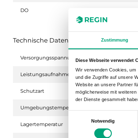
DO
Technische Daten für RU6X – Universelle
Zustimmung
Versorgungsspannung
230 V ± 10 %, 
Diese Webseite verwendet 
Wir verwenden Cookies, um I
Leistungsaufnahme
5 VA (ohne La
und die Zugriffe auf unsere 
Website an unsere Partner fü
Schutzart
IP20
möglicherweise mit weiteren
der Dienste gesammelt habe
Umgebungstemperatur
5,,,40°C
Einwilligungsauswahl
Notwendig
Lagertemperatur
-20...+65°C