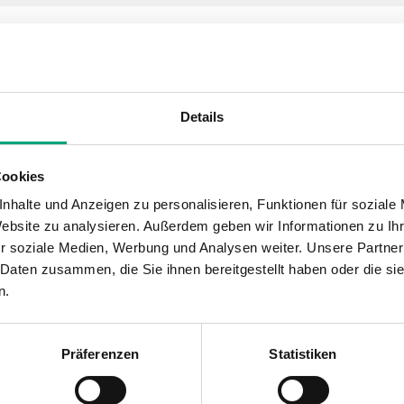
9 R
 Regler für Heizung oder Lüftung, 230 V
Details
50 Hz
Cookies
nhalte und Anzeigen zu personalisieren, Funktionen für soziale
st)
Website zu analysieren. Außerdem geben wir Informationen zu I
r soziale Medien, Werbung und Analysen weiter. Unsere Partner
 Daten zusammen, die Sie ihnen bereitgestellt haben oder die s
n.
Präferenzen
Statistiken