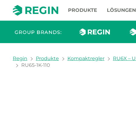
PRODUKTE
LÖSUNGEN
You are here:
Regin
Produkte
Kompaktregler
RU6X – Un
RU65-1K-110