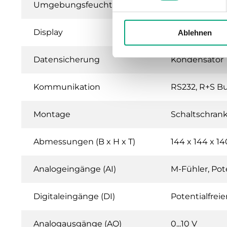
Umgebungsfeuchte
90 % RH
Display
Hintergrundbe
Ablehnen
Datensicherung
Kondensator
Kommunikation
RS232, R+S B
Montage
Schaltschran
Abmessungen (B x H x T)
144 x 144 x 
Analogeingänge (AI)
M-Fühler, Pote
Digitaleingänge (DI)
Potentialfrei
Analogausgänge (AO)
0...10 V