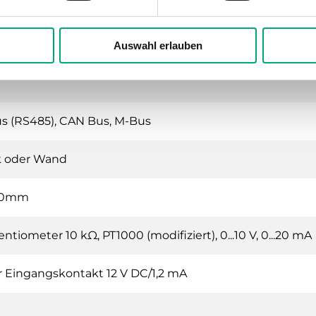
leuchtetes LCD, 4 Zeilen mit 20 Zeichen
Auswahl erlauben
us (RS485), CAN Bus, M-Bus
k oder Wand
140mm
ntiometer 10 kΩ, PT1000 (modifiziert), 0...10 V, 0...20 mA
er Eingangskontakt 12 V DC/1,2 mA