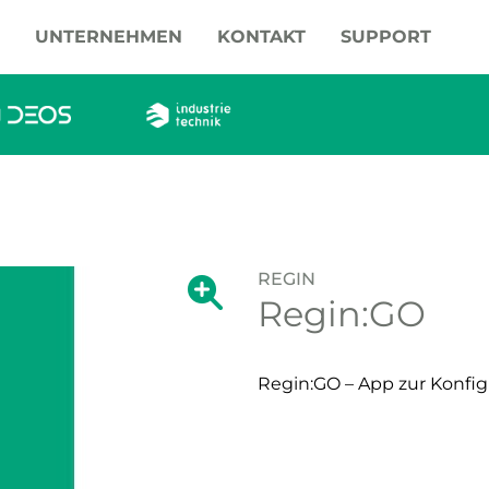
UNTERNEHMEN
KONTAKT
SUPPORT
REGIN
Zeige große Version des Bildes.
Regin:GO
Zeige große Vers
Regin:GO – App zur Konfi