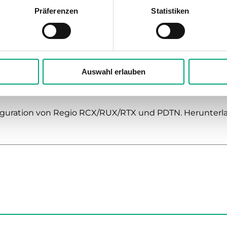
sion
Präferenzen
Statistiken
 Konfiguration von Regio RCX/RUX/RTX und PDTN. Heru
Auswahl erlauben
figuration von Regio RCX/RUX/RTX und PDTN. Herunter