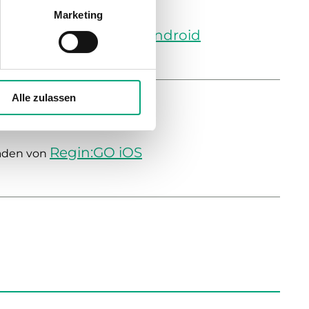
Marketing
Regin:GO Android
nterladen von
Alle zulassen
Regin:GO iOS
laden von