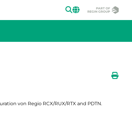
SUCHEN
CHANGE MAR
ion des Bildes.
Druck
guration von Regio RCX/RUX/RTX and PDTN.