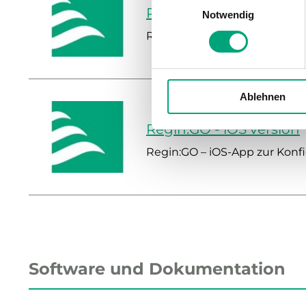
Regin:GO - Android ver
Notwendig
Regin:GO – Android-App zur
Ablehnen
Regin:GO - iOS version
Regin:GO – iOS-App zur Kon
Software und Dokumentation