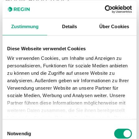
Windows-basierte Konfigurationssoftware für alle
neueren konfigurierbaren Controller von Regin.
Zustimmung
Details
Über Cookies
Diese Webseite verwendet Cookies
SOFTWARE UND DOKUMENTATION
Wir verwenden Cookies, um Inhalte und Anzeigen zu
personalisieren, Funktionen für soziale Medien anbieten
zu können und die Zugriffe auf unsere Website zu
Artikel
analysieren. Außerdem geben wir Informationen zu Ihrer
(1 st)
Verwendung unserer Website an unsere Partner für
soziale Medien, Werbung und Analysen weiter. Unsere
Partner führen diese Informationen möglicherweise mit
weiteren Daten zusammen, die Sie ihnen bereitgestellt
haben oder die sie im Rahmen Ihrer Nutzung der Dienste
gesammelt haben.
Einwilligungsauswahl
Application tool 2
Notwendig